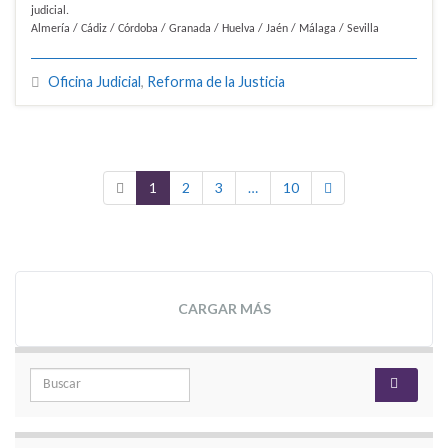
judicial.
Almería / Cádiz / Córdoba / Granada / Huelva / Jaén / Málaga / Sevilla
Oficina Judicial
,
Reforma de la Justicia
1
2
3
…
10
CARGAR MÁS
Search for: