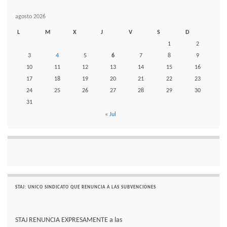
agosto 2026
L
M
X
J
V
S
D
1
2
3
4
5
6
7
8
9
10
11
12
13
14
15
16
17
18
19
20
21
22
23
24
25
26
27
28
29
30
31
« Jul
STAJ: UNICO SINDICATO QUE RENUNCIA A LAS SUBVENCIONES
STAJ RENUNCIA EXPRESAMENTE a las