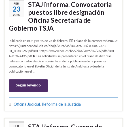
STAJ informa. Convocatoria
FEB
23
puestos libre designación
2026
Oficina Secretaría de
Gobierno TSJA
Publicado en BOE y BOJA de 23 de febrero. 👉🏻 Enlace de la convocatoria:BOJA:
https://juntadeandalucia.es/eboja/2026/36/BOJA26-036-00004-2373-
01_00333597.pdfBOE: https://www.boe.es/boe/dias/2026/02/23/pdfs/BOE-
A-2026-4135.pdf ▶️ Las solicitudes se presentarán en el plazo de diez días
hábiles contados desde el siguiente al de la publicación de la presente
convocatoria en el Boletín Oficial de la Junta de Andalucía o desde la
publicación en el …
Seguir leyendo
Oficina Judicial
,
Reforma de la Justicia
STAJ informa. Cuerpo de
FEB