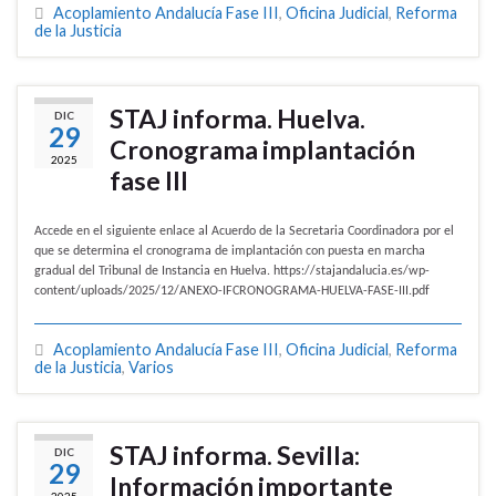
Acoplamiento Andalucía Fase III
,
Oficina Judicial
,
Reforma
de la Justicia
STAJ informa. Huelva.
DIC
29
Cronograma implantación
2025
fase III
Accede en el siguiente enlace al Acuerdo de la Secretaria Coordinadora por el
que se determina el cronograma de implantación con puesta en marcha
gradual del Tribunal de Instancia en Huelva. https://stajandalucia.es/wp-
content/uploads/2025/12/ANEXO-IFCRONOGRAMA-HUELVA-FASE-III.pdf
Acoplamiento Andalucía Fase III
,
Oficina Judicial
,
Reforma
de la Justicia
,
Varios
STAJ informa. Sevilla:
DIC
29
Información importante
2025