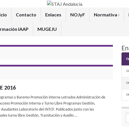
icio
Contacto
Enlaces
NOJyF
Normativa
rmación IAAP
MUGEJU
En
O
Úl
O
PE 2016
O
ogramas y Baremo Promoción interna Letrados Administración de
 Acceso Promoción Interna y Turno Libre Programas Gestión,
y Ayudantes Laboratorio del INTCF. Publicados junto con las
s turno libre Gestión, Tramitación y Auxilio …
Se