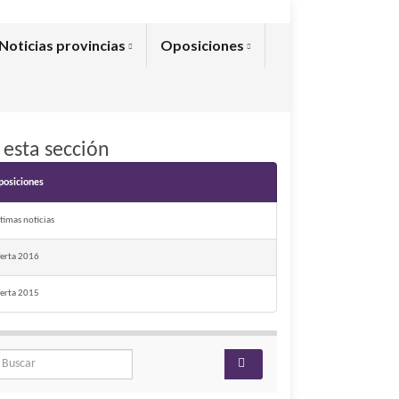
Noticias provincias
Oposiciones
 esta sección
posiciones
timas noticias
ferta 2016
ferta 2015
arch for: