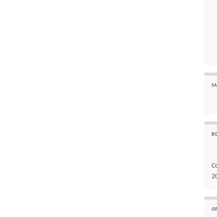
SA
B
C
2
O