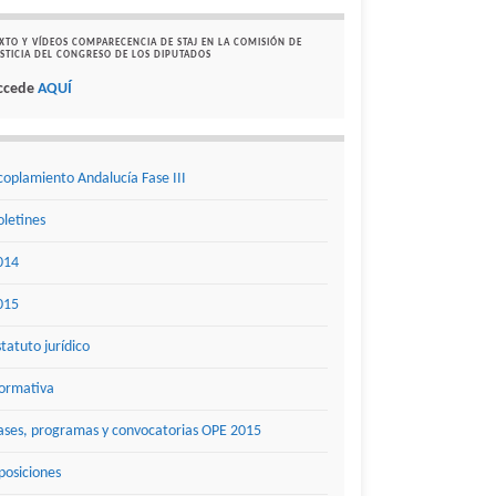
XTO Y VÍDEOS COMPARECENCIA DE STAJ EN LA COMISIÓN DE
STICIA DEL CONGRESO DE LOS DIPUTADOS
ccede
AQUÍ
coplamiento Andalucía Fase III
oletines
014
015
statuto jurídico
ormativa
ases, programas y convocatorias OPE 2015
posiciones