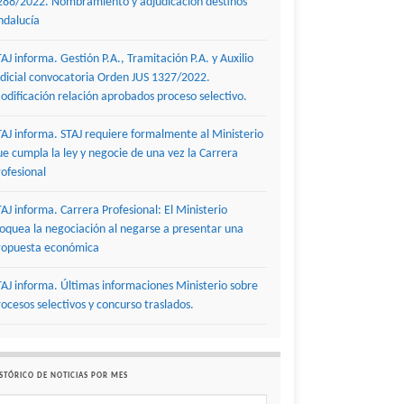
288/2022. Nombramiento y adjudicación destinos
ndalucía
TAJ informa. Gestión P.A., Tramitación P.A. y Auxilio
udicial convocatoria Orden JUS 1327/2022.
odificación relación aprobados proceso selectivo.
TAJ informa. STAJ requiere formalmente al Ministerio
ue cumpla la ley y negocie de una vez la Carrera
rofesional
TAJ informa. Carrera Profesional: El Ministerio
loquea la negociación al negarse a presentar una
ropuesta económica
TAJ informa. Últimas informaciones Ministerio sobre
rocesos selectivos y concurso traslados.
STÓRICO DE NOTICIAS POR MES
stórico de noticias por mes