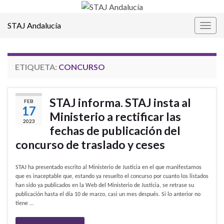
STAJ Andalucía
Alter
la
nave
ETIQUETA:
CONCURSO
STAJ informa. STAJ insta al
FEB
17
Ministerio a rectificar las
2023
fechas de publicación del
concurso de traslado y ceses
STAJ ha presentado escrito al Ministerio de Justicia en el que manifestamos
que es inaceptable que, estando ya resuelto el concurso por cuanto los listados
han sido ya publicados en la Web del Ministerio de Justicia, se retrase su
publicación hasta el día 10 de marzo, casi un mes después. Si lo anterior no
tiene …