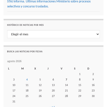
STAJ informa. Últimas informaciones Ministerio sobre procesos
selectivos y concurso traslados.
HISTÓRICO DE NOTICIAS POR MES
Histórico de noticias por mes
BUSCA LAS NOTICIAS POR FECHA
agosto 2026
L
M
X
J
V
S
D
1
2
3
4
5
6
7
8
9
10
11
12
13
14
15
16
17
18
19
20
21
22
23
24
25
26
27
28
29
30
31