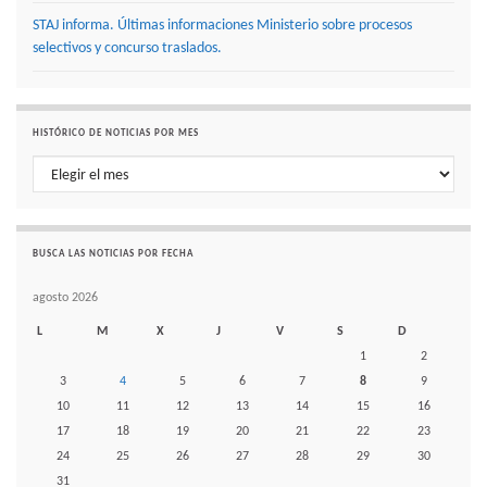
STAJ informa. Últimas informaciones Ministerio sobre procesos
selectivos y concurso traslados.
HISTÓRICO DE NOTICIAS POR MES
Histórico de noticias por mes
BUSCA LAS NOTICIAS POR FECHA
agosto 2026
L
M
X
J
V
S
D
1
2
3
4
5
6
7
8
9
10
11
12
13
14
15
16
17
18
19
20
21
22
23
24
25
26
27
28
29
30
31