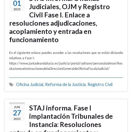
01
Judiciales, OJM y Registro
2025
Civil Fase I. Enlace a
resoluciones adjudicaciones,
acoplamiento y entrada en
funcionamiento
En el siguiente enlace puedes acceder a las resoluciones que se están dictando
relativos a Fase I:
https://www.juntadeandalucia.es/justicia/portal/adriano/personaladmon/Res
olucioneseInstruccionesdelaDireccionGeneraldeOficinaFiscalyJudicial/
Oficina Judicial
,
Reforma de la Justicia
,
Registro Civil
STAJ informa. Fase I
JUN
27
implantación Tribunales de
2025
Instancia: Resoluciones