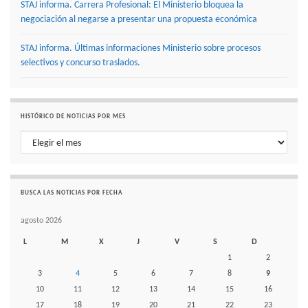
STAJ informa. Carrera Profesional: El Ministerio bloquea la
negociación al negarse a presentar una propuesta económica
STAJ informa. Últimas informaciones Ministerio sobre procesos
selectivos y concurso traslados.
HISTÓRICO DE NOTICIAS POR MES
Histórico de noticias por mes
BUSCA LAS NOTICIAS POR FECHA
agosto 2026
L
M
X
J
V
S
D
1
2
3
4
5
6
7
8
9
10
11
12
13
14
15
16
17
18
19
20
21
22
23