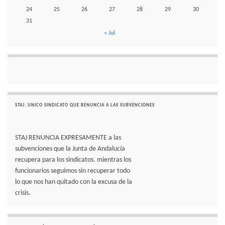
24
25
26
27
28
29
30
31
« Jul
STAJ: UNICO SINDICATO QUE RENUNCIA A LAS SUBVENCIONES
STAJ RENUNCIA EXPRESAMENTE a las
subvenciones que la Junta de Andalucía
recupera para los sindicatos. mientras los
funcionarios seguimos sin recuperar todo
lo que nos han quitado con la excusa de la
crisis.