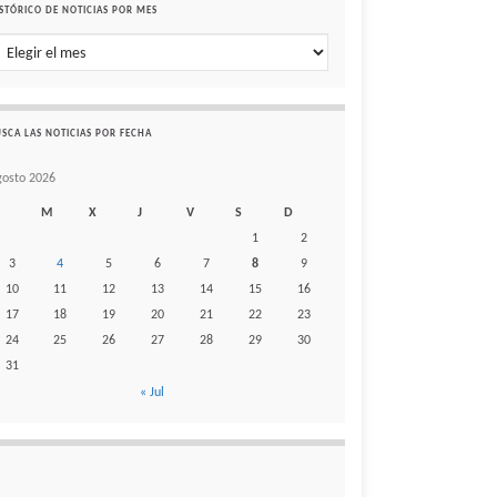
STÓRICO DE NOTICIAS POR MES
stórico de noticias por mes
SCA LAS NOTICIAS POR FECHA
gosto 2026
M
X
J
V
S
D
1
2
3
4
5
6
7
8
9
10
11
12
13
14
15
16
17
18
19
20
21
22
23
24
25
26
27
28
29
30
31
« Jul