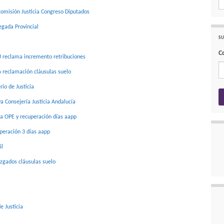
omisión Justicia Congreso Diputados
gada Provincial
SU
C
J reclama incremento retribuciones
 reclamación cláusulas suelo
io de Justicia
a Consejería Justicia Andalucía
ia OPE y recuperación días aapp
uperación 3 días aapp
il
zgados cláusulas suelo
e Justicia