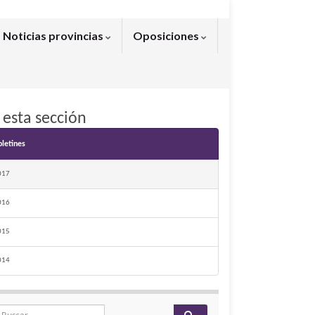
Noticias provincias
Oposiciones
 esta sección
oletines
017
016
015
014
arch for: