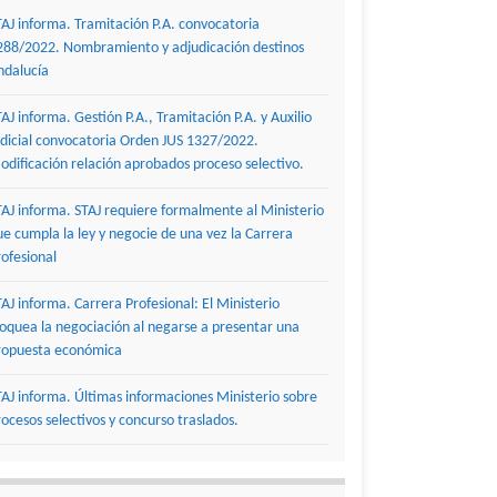
TAJ informa. Tramitación P.A. convocatoria
288/2022. Nombramiento y adjudicación destinos
ndalucía
TAJ informa. Gestión P.A., Tramitación P.A. y Auxilio
udicial convocatoria Orden JUS 1327/2022.
odificación relación aprobados proceso selectivo.
TAJ informa. STAJ requiere formalmente al Ministerio
ue cumpla la ley y negocie de una vez la Carrera
rofesional
TAJ informa. Carrera Profesional: El Ministerio
loquea la negociación al negarse a presentar una
ropuesta económica
TAJ informa. Últimas informaciones Ministerio sobre
rocesos selectivos y concurso traslados.