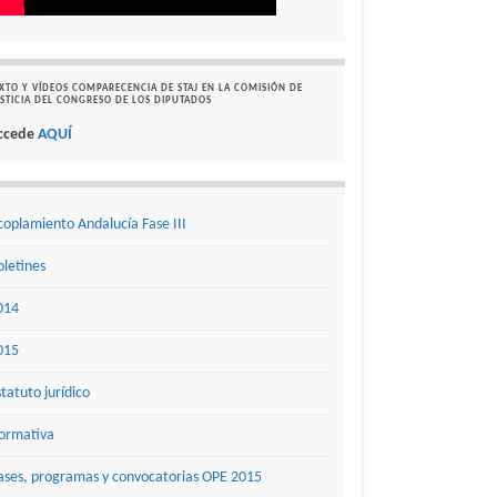
XTO Y VÍDEOS COMPARECENCIA DE STAJ EN LA COMISIÓN DE
STICIA DEL CONGRESO DE LOS DIPUTADOS
ccede
AQUÍ
coplamiento Andalucía Fase III
oletines
014
015
statuto jurídico
ormativa
ases, programas y convocatorias OPE 2015