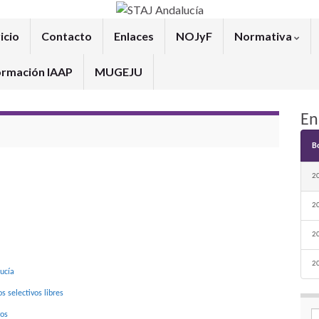
icio
Contacto
Enlaces
NOJyF
Normativa
ormación IAAP
MUGEJU
En
B
2
2
2
2
ucía
 selectivos libres
vos
Se