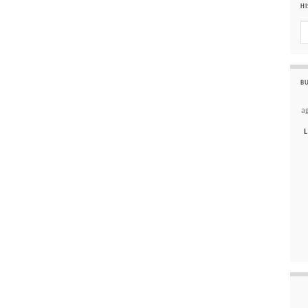
HI
Hi
BU
a
L