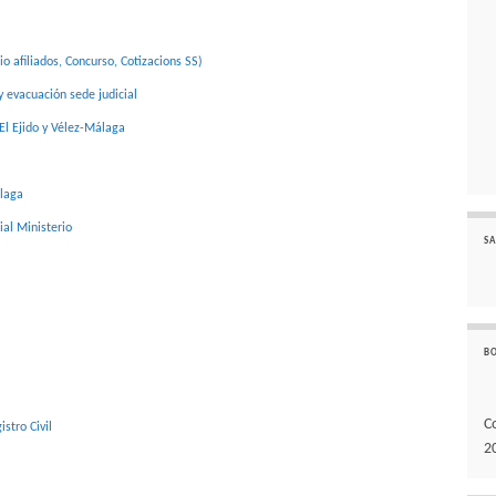
 afiliados, Concurso, Cotizacions SS)
 evacuación sede judicial
El Ejido y Vélez-Málaga
álaga
al Ministerio
SA
B
C
stro Civil
2