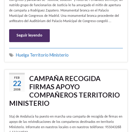
Con gritos y pancartas de “Justicia, solución” y fotos de Fernández Bermejo, un
nutrido grupo de funcionarios de Justicia le ha amargado el mitin de apertura
de campaña a Rodríguez Zapatero. Monumental bronca en el Palacio
Municipal de Congresos de Madrid. Una monumental bronca procedente del
anfiteatro del Auditórium del Palacio Municipal de Congreso congeló …
Seguir leyendo
Huelga Territorio Ministerio
CAMPAÑA RECOGIDA
FEB
22
FIRMAS APOYO
2008
COMPAÑEROS TERRITORIO
MINISTERIO
Staj de Andalucía ha puesto en marcha una campaña de recogida de firmas en
apoyo de las reivindicaciones de los compañeros destinados en territorio
Ministerio. Informate en nuestros locales o en nuestros teléfonos: 955043268