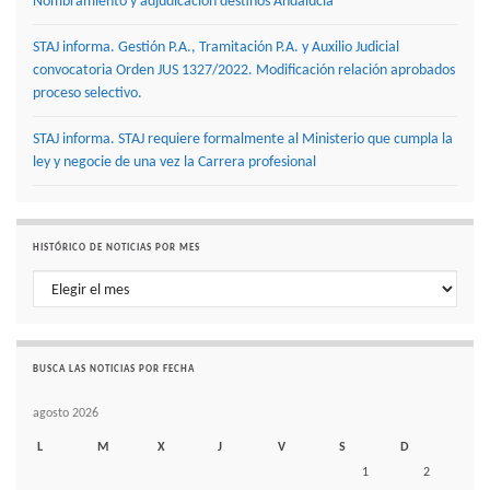
Nombramiento y adjudicación destinos Andalucía
STAJ informa. Gestión P.A., Tramitación P.A. y Auxilio Judicial
convocatoria Orden JUS 1327/2022. Modificación relación aprobados
proceso selectivo.
STAJ informa. STAJ requiere formalmente al Ministerio que cumpla la
ley y negocie de una vez la Carrera profesional
HISTÓRICO DE NOTICIAS POR MES
Histórico de noticias por mes
BUSCA LAS NOTICIAS POR FECHA
agosto 2026
L
M
X
J
V
S
D
1
2