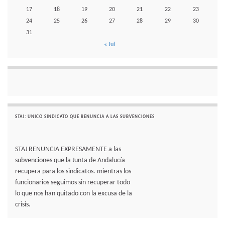
17
18
19
20
21
22
23
24
25
26
27
28
29
30
31
« Jul
STAJ: UNICO SINDICATO QUE RENUNCIA A LAS SUBVENCIONES
STAJ RENUNCIA EXPRESAMENTE a las
subvenciones que la Junta de Andalucía
recupera para los sindicatos. mientras los
funcionarios seguimos sin recuperar todo
lo que nos han quitado con la excusa de la
crisis.