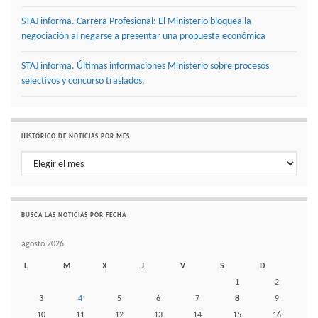
STAJ informa. Carrera Profesional: El Ministerio bloquea la
negociación al negarse a presentar una propuesta económica
STAJ informa. Últimas informaciones Ministerio sobre procesos
selectivos y concurso traslados.
HISTÓRICO DE NOTICIAS POR MES
Histórico de noticias por mes
BUSCA LAS NOTICIAS POR FECHA
agosto 2026
L
M
X
J
V
S
D
1
2
3
4
5
6
7
8
9
10
11
12
13
14
15
16