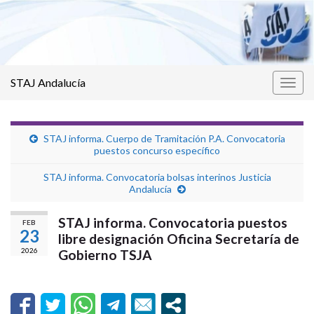
STAJ Andalucía
Alter
la
nave
STAJ informa. Cuerpo de Tramitación P.A. Convocatoria
puestos concurso específico
STAJ informa. Convocatoria bolsas interinos Justicia
Andalucía
STAJ informa. Convocatoria puestos
FEB
23
libre designación Oficina Secretaría de
2026
Gobierno TSJA