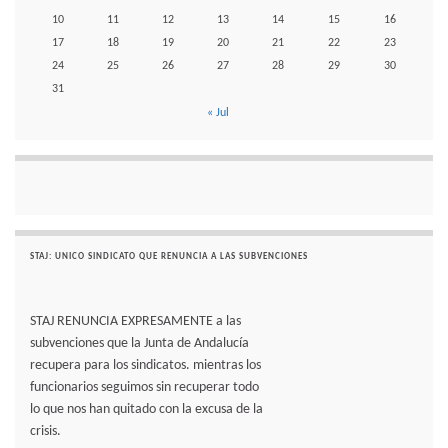
10
11
12
13
14
15
16
17
18
19
20
21
22
23
24
25
26
27
28
29
30
31
« Jul
STAJ: UNICO SINDICATO QUE RENUNCIA A LAS SUBVENCIONES
STAJ RENUNCIA EXPRESAMENTE a las
subvenciones que la Junta de Andalucía
recupera para los sindicatos. mientras los
funcionarios seguimos sin recuperar todo
lo que nos han quitado con la excusa de la
crisis.