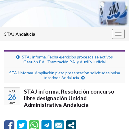
STAJ Andalucía
Alter
la
nave
STAJ informa. Fecha ejercicios procesos selectivos
Gestión P.A., Tramitación P.A. y Auxilio Judicial
STAJ informa. Ampliación plazo presentación solicitudes bolsa
interinos Andalucía
STAJ informa. Resolución concurso
MAR
26
libre designación Unidad
2026
Administrativa Andalucía