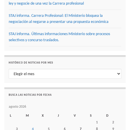
ley y negocie de una vez la Carrera profesional
STAJ informa. Carrera Profesional: El Ministerio bloquea la
negociación al negarse a presentar una propuesta económica
STAJ informa. Últimas informaciones Ministerio sobre procesos
selectivos y concurso traslados.
HISTÓRICO DE NOTICIAS POR MES
Histórico de noticias por mes
BUSCA LAS NOTICIAS POR FECHA
agosto 2026
L
M
X
J
V
S
D
1
2
3
4
5
6
7
8
9