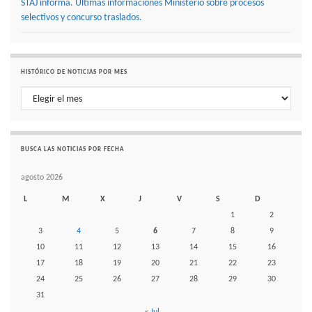
STAJ informa. Últimas informaciones Ministerio sobre procesos
selectivos y concurso traslados.
HISTÓRICO DE NOTICIAS POR MES
Histórico de noticias por mes
BUSCA LAS NOTICIAS POR FECHA
agosto 2026
L
M
X
J
V
S
D
1
2
3
4
5
6
7
8
9
10
11
12
13
14
15
16
17
18
19
20
21
22
23
24
25
26
27
28
29
30
31