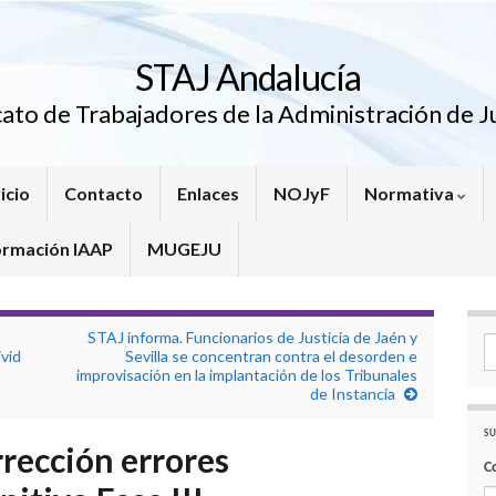
STAJ Andalucía
cato de Trabajadores de la Administración de Ju
icio
Contacto
Enlaces
NOJyF
Normativa
ormación IAAP
MUGEJU
STAJ informa. Funcionarios de Justicia de Jaén y
Se
ivid
Sevilla se concentran contra el desorden e
improvisación en la implantación de los Tribunales
de Instancia
SU
rección errores
C