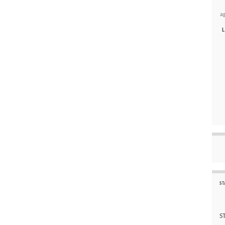
a
L
ST
S