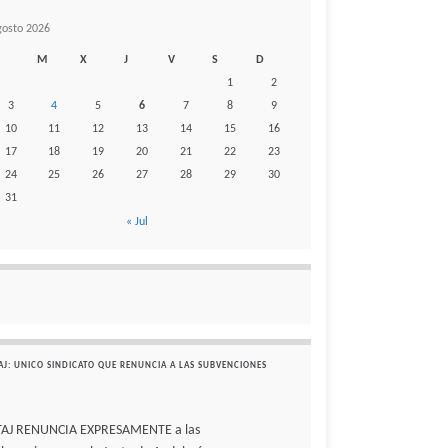
gosto 2026
M
X
J
V
S
D
1
2
3
4
5
6
7
8
9
10
11
12
13
14
15
16
17
18
19
20
21
22
23
24
25
26
27
28
29
30
31
« Jul
AJ: UNICO SINDICATO QUE RENUNCIA A LAS SUBVENCIONES
TAJ RENUNCIA EXPRESAMENTE a las