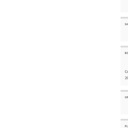
SA
B
C
2
O
P