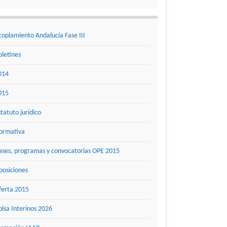
coplamiento Andalucía Fase III
oletines
014
015
statuto jurídico
ormativa
ases, programas y convocatorias OPE 2015
posiciones
ferta 2015
olsa Interinos 2026