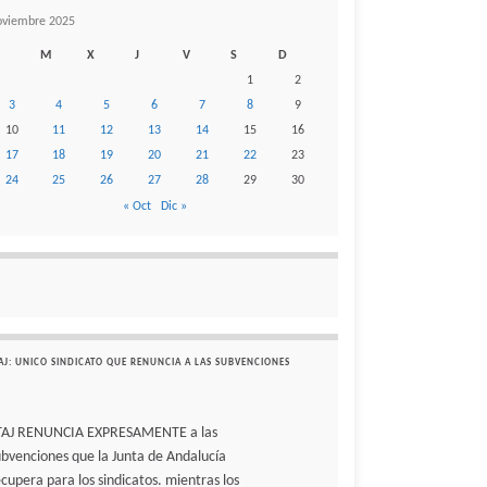
oviembre 2025
M
X
J
V
S
D
1
2
3
4
5
6
7
8
9
10
11
12
13
14
15
16
17
18
19
20
21
22
23
24
25
26
27
28
29
30
« Oct
Dic »
AJ: UNICO SINDICATO QUE RENUNCIA A LAS SUBVENCIONES
TAJ RENUNCIA EXPRESAMENTE a las
ubvenciones que la Junta de Andalucía
ecupera para los sindicatos. mientras los