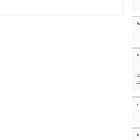
SA
B
C
2
O
P