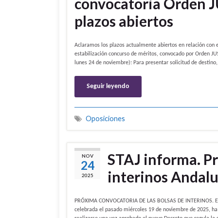
convocatoria Orden J
plazos abiertos
Aclaramos los plazos actualmente abiertos en relación con el
estabilización concurso de méritos, convocado por Orden JU
lunes 24 de noviembre): Para presentar solicitud de destino
Seguir leyendo
Oposiciones
STAJ informa. P
NOV
24
interinos Andalu
2025
PRÓXIMA CONVOCATORIA DE LAS BOLSAS DE INTERINOS. El Cons
celebrada el pasado miércoles 19 de noviembre de 2025, ha 