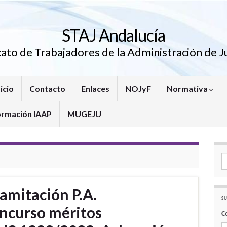
STAJ Andalucía
cato de Trabajadores de la Administración de Ju
icio
Contacto
Enlaces
NOJyF
Normativa
ormación IAAP
MUGEJU
Se
amitación P.A.
SU
oncurso méritos
C