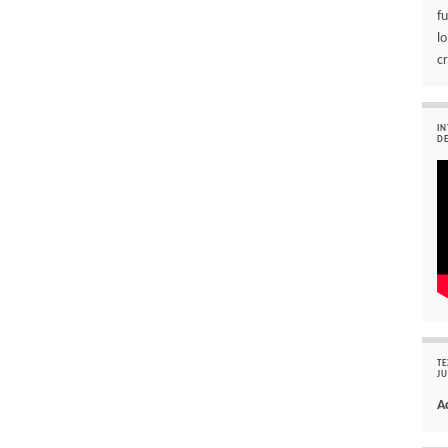
f
l
cr
IN
DE
TE
JU
A