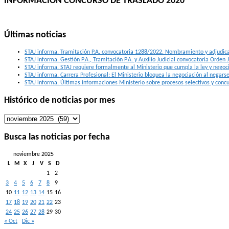
INFORMACIÓN CONCURSO DE TRASLADO 2020
Últimas noticias
STAJ informa. Tramitación P.A. convocatoria 1288/2022. Nombramiento y adjudica
STAJ informa. Gestión P.A., Tramitación P.A. y Auxilio Judicial convocatoria Orde
STAJ informa. STAJ requiere formalmente al Ministerio que cumpla la ley y negoci
STAJ informa. Carrera Profesional: El Ministerio bloquea la negociación al negar
STAJ informa. Últimas informaciones Ministerio sobre procesos selectivos y concu
Histórico de noticias por mes
Histórico
de
noticias
Busca las noticias por fecha
por
mes
noviembre 2025
L
M
X
J
V
S
D
1
2
3
4
5
6
7
8
9
10
11
12
13
14
15
16
17
18
19
20
21
22
23
24
25
26
27
28
29
30
« Oct
Dic »