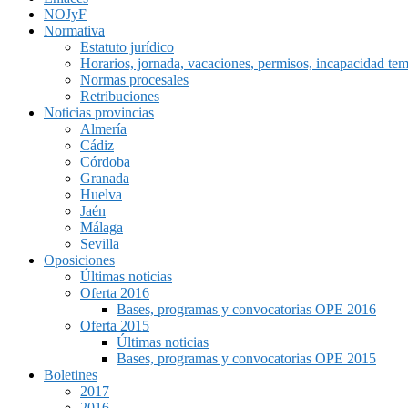
NOJyF
Normativa
Estatuto jurídico
Horarios, jornada, vacaciones, permisos, incapacidad tem
Normas procesales
Retribuciones
Noticias provincias
Almería
Cádiz
Córdoba
Granada
Huelva
Jaén
Málaga
Sevilla
Oposiciones
Últimas noticias
Oferta 2016
Bases, programas y convocatorias OPE 2016
Oferta 2015
Últimas noticias
Bases, programas y convocatorias OPE 2015
Boletines
2017
2016