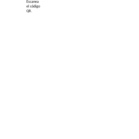
Escanea
el código
QR.