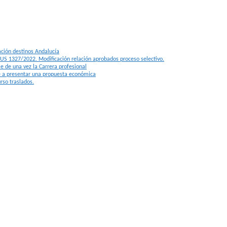
ción destinos Andalucía
n JUS 1327/2022. Modificación relación aprobados proceso selectivo.
e de una vez la Carrera profesional
se a presentar una propuesta económica
rso traslados.