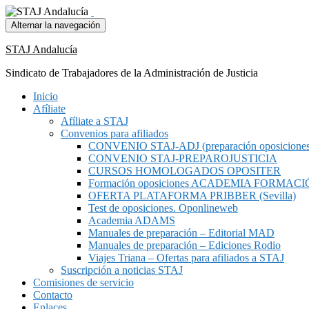
Alternar la navegación
STAJ Andalucía
Sindicato de Trabajadores de la Administración de Justicia
Inicio
Afíliate
Afíliate a STAJ
Convenios para afiliados
CONVENIO STAJ-ADJ (preparación oposiciones y
CONVENIO STAJ-PREPAROJUSTICIA
CURSOS HOMOLOGADOS OPOSITER
Formación oposiciones ACADEMIA FORMACIÓ
OFERTA PLATAFORMA PRIBBER (Sevilla)
Test de oposiciones. Oponlineweb
Academia ADAMS
Manuales de preparación – Editorial MAD
Manuales de preparación – Ediciones Rodio
Viajes Triana – Ofertas para afiliados a STAJ
Suscripción a noticias STAJ
Comisiones de servicio
Contacto
Enlaces