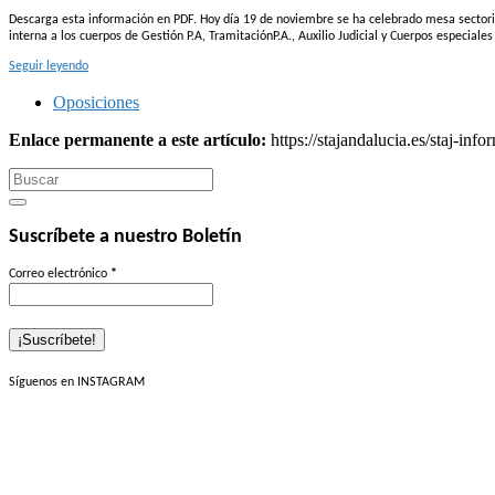
Descarga esta información en PDF. Hoy día 19 de noviembre se ha celebrado mesa sectorial 
interna a los cuerpos de Gestión P.A, TramitaciónP.A., Auxilio Judicial y Cuerpos especial
Seguir leyendo
Oposiciones
Enlace permanente a este artículo:
https://stajandalucia.es/staj-in
Search
for:
Suscríbete a nuestro Boletín
Correo electrónico
*
Síguenos en INSTAGRAM