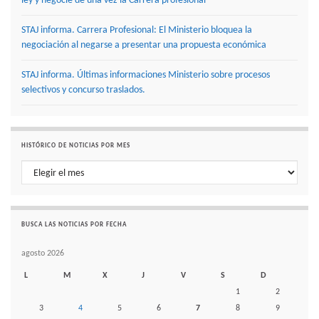
ley y negocie de una vez la Carrera profesional
STAJ informa. Carrera Profesional: El Ministerio bloquea la
negociación al negarse a presentar una propuesta económica
STAJ informa. Últimas informaciones Ministerio sobre procesos
selectivos y concurso traslados.
HISTÓRICO DE NOTICIAS POR MES
Histórico de noticias por mes
BUSCA LAS NOTICIAS POR FECHA
agosto 2026
L
M
X
J
V
S
D
1
2
3
4
5
6
7
8
9