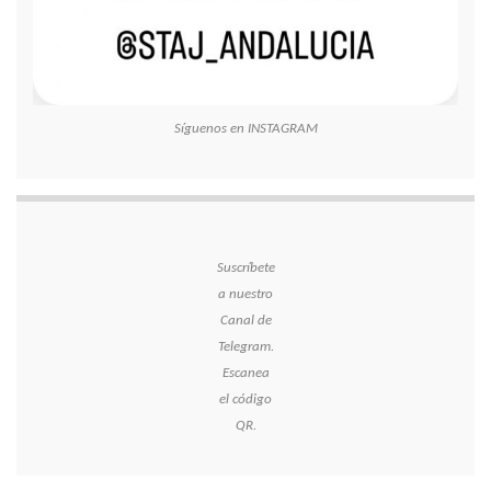
Síguenos en INSTAGRAM
Suscríbete
a nuestro
Canal de
Telegram.
Escanea
el código
QR.