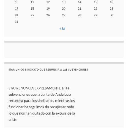
10
11
12
13
14
15
16
17
18
19
20
21
22
23
24
25
26
27
28
29
30
31
« Jul
STAJ: UNICO SINDICATO QUE RENUNCIA A LAS SUBVENCIONES
STAJ RENUNCIA EXPRESAMENTE a las
subvenciones que la Junta de Andalucía
recupera para los sindicatos. mientras los
funcionarios seguimos sin recuperar todo
lo que nos han quitado con la excusa de la
crisis.