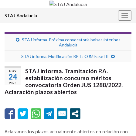
STAJ Andalucía
Alter
la
nave
STAJ informa. Próxima convocatoria bolsas interinos
Andalucía
STAJ informa. Modificación RPTs OJM Fase III
STAJ informa. Tramitación P.A.
NOV
24
estabilización concurso méritos
2025
convocatoria Orden JUS 1288/2022.
Aclaración plazos abiertos
Aclaramos los plazos actualmente abiertos en relación con