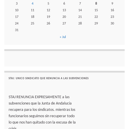
3
4
5
6
7
8
9
10
11
12
13
14
15
16
17
18
19
20
21
22
23
24
25
26
27
28
29
30
31
« Jul
STAJ: UNICO SINDICATO QUE RENUNCIA A LAS SUBVENCIONES
STAJ RENUNCIA EXPRESAMENTE a las
subvenciones que la Junta de Andalucía
recupera para los sindicatos. mientras los
funcionarios seguimos sin recuperar todo
lo que nos han quitado con la excusa de la
crisis.