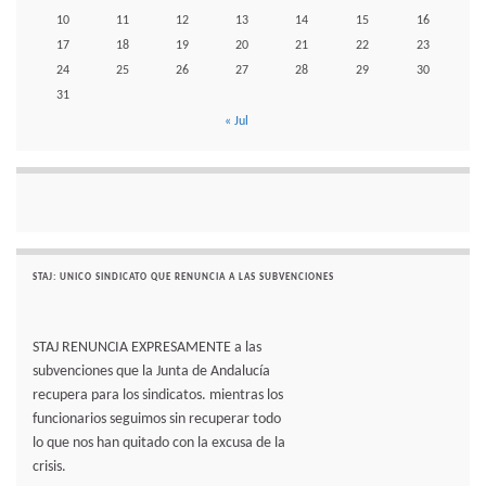
10
11
12
13
14
15
16
17
18
19
20
21
22
23
24
25
26
27
28
29
30
31
« Jul
STAJ: UNICO SINDICATO QUE RENUNCIA A LAS SUBVENCIONES
STAJ RENUNCIA EXPRESAMENTE a las
subvenciones que la Junta de Andalucía
recupera para los sindicatos. mientras los
funcionarios seguimos sin recuperar todo
lo que nos han quitado con la excusa de la
crisis.