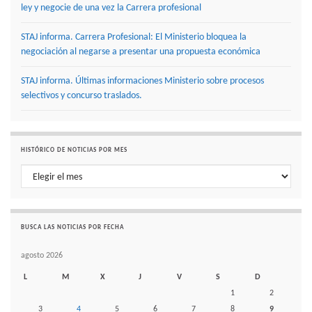
ley y negocie de una vez la Carrera profesional
STAJ informa. Carrera Profesional: El Ministerio bloquea la
negociación al negarse a presentar una propuesta económica
STAJ informa. Últimas informaciones Ministerio sobre procesos
selectivos y concurso traslados.
HISTÓRICO DE NOTICIAS POR MES
Histórico de noticias por mes
BUSCA LAS NOTICIAS POR FECHA
agosto 2026
L
M
X
J
V
S
D
1
2
3
4
5
6
7
8
9