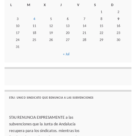
L
M
X
J
V
S
D
1
2
3
4
5
6
7
8
9
10
11
12
13
14
15
16
17
18
19
20
21
22
23
24
25
26
27
28
29
30
31
« Jul
STAJ: UNICO SINDICATO QUE RENUNCIA A LAS SUBVENCIONES
STAJ RENUNCIA EXPRESAMENTE a las
subvenciones que la Junta de Andalucía
recupera para los sindicatos. mientras los