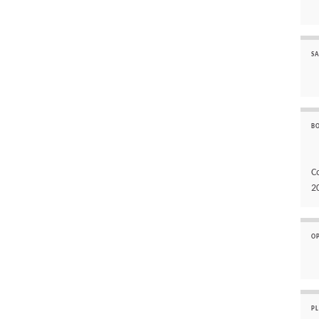
SA
B
C
2
O
P