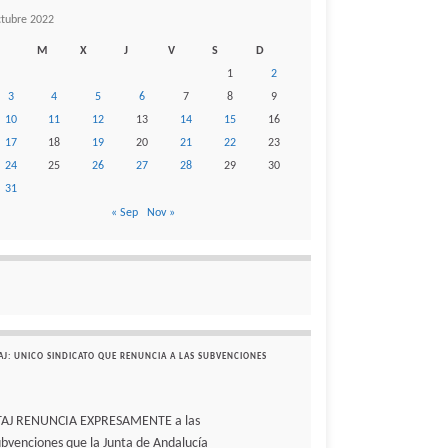
ctubre 2022
M
X
J
V
S
D
1
2
3
4
5
6
7
8
9
10
11
12
13
14
15
16
17
18
19
20
21
22
23
24
25
26
27
28
29
30
31
« Sep
Nov »
AJ: UNICO SINDICATO QUE RENUNCIA A LAS SUBVENCIONES
TAJ RENUNCIA EXPRESAMENTE a las
ubvenciones que la Junta de Andalucía