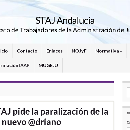
STAJ Andalucía
cato de Trabajadores de la Administración de Ju
icio
Contacto
Enlaces
NOJyF
Normativa
ormación IAAP
MUGEJU
Se
AJ pide la paralización de la
SU
l nuevo @driano
C