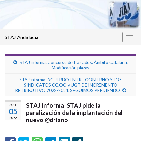
STAJ Andalucía
Alter
la
nave
STAJ informa. Concurso de traslados. Ámbito Cataluña.
Modificación plazas
STAJ informa. ACUERDO ENTRE GOBIERNO Y LOS
SINDICATOS CC.OO y UGT DE INCREMENTO
RETRIBUTIVO 2022-2024. SEGUIMOS PERDIENDO
STAJ informa. STAJ pide la
OCT
05
paralización de la implantación del
2022
nuevo @driano