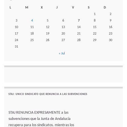
L
M
X
J
V
S
D
1
2
3
4
5
6
7
8
9
10
11
12
13
14
15
16
17
18
19
20
21
22
23
24
25
26
27
28
29
30
31
« Jul
STAJ: UNICO SINDICATO QUE RENUNCIA A LAS SUBVENCIONES
STAJ RENUNCIA EXPRESAMENTE a las
subvenciones que la Junta de Andalucía
recupera para los sindicatos. mientras los