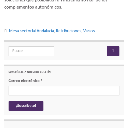
soluciones que posibiliten un incremento real de los
complementos autonómicos.
Mesa sectorial Andalucía
,
Retribuciones
,
Varios
Search for:
SUSCRÍBETE A NUESTRO BOLETÍN
Correo electrónico
*