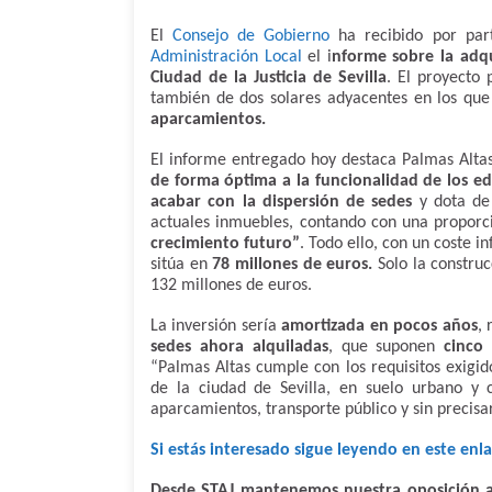
El
Consejo de Gobierno
ha recibido por pa
Administración Local
el i
nforme sobre la adqu
Ciudad de la Justicia de Sevilla
. El proyecto 
también de dos solares adyacentes en los qu
aparcamientos.
El informe entregado hoy destaca Palmas Alt
de forma óptima a la funcionalidad de los edif
acabar con la dispersión de sedes
y dota de 
actuales inmuebles, contando con una proporci
crecimiento futuro”
. Todo ello, con un coste i
sitúa en
78 millones de euros.
Solo la construc
132 millones de euros.
La inversión sería
amortizada en pocos años
,
sedes ahora alquiladas
, que suponen
cinco 
“Palmas Altas cumple con los requisitos exigido
de la ciudad de Sevilla, en suelo urbano y 
aparcamientos, transporte público y sin precisar
Si estás interesado sigue leyendo en este enl
Desde STAJ mantenemos nuestra oposición a