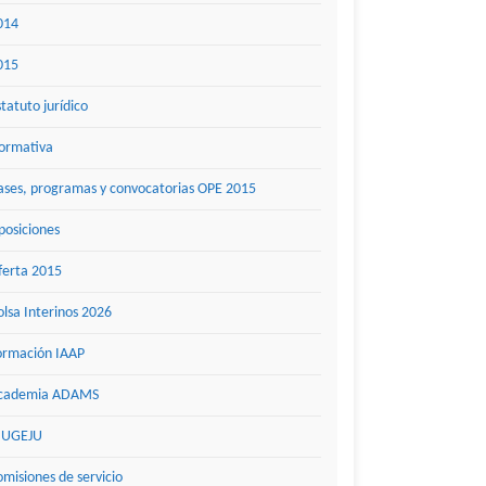
014
015
statuto jurídico
ormativa
ases, programas y convocatorias OPE 2015
posiciones
ferta 2015
olsa Interinos 2026
ormación IAAP
cademia ADAMS
UGEJU
omisiones de servicio