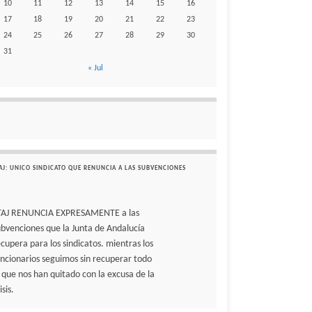
10
11
12
13
14
15
16
17
18
19
20
21
22
23
24
25
26
27
28
29
30
31
« Jul
AJ: UNICO SINDICATO QUE RENUNCIA A LAS SUBVENCIONES
TAJ RENUNCIA EXPRESAMENTE a las
ubvenciones que la Junta de Andalucía
ecupera para los sindicatos. mientras los
uncionarios seguimos sin recuperar todo
o que nos han quitado con la excusa de la
isis.