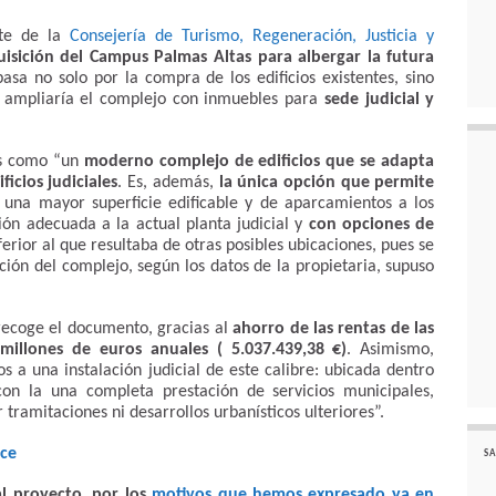
rte de la
Consejería de Turismo, Regeneración, Justicia y
isición del Campus Palmas Altas para albergar la futura
pasa no solo por la compra de los edificios existentes, sino
e ampliaría el complejo con inmuebles para
sede judicial y
as como “un
moderno complejo de edificios que se adapta
icios judiciales
. Es, además,
la única opción que permite
una mayor superficie edificable y de aparcamientos a los
ón adecuada a la actual planta judicial y
con opciones de
nferior al que resultaba de otras posibles ubicaciones, pues se
ción del complejo, según los datos de la propietaria, supuso
 recoge el documento, gracias al
ahorro de las rentas de las
millones de euros anuales ( 5.037.439,38 €)
. Asimismo,
s a una instalación judicial de este calibre: ubicada dentro
con la una completa prestación de servicios municipales,
 tramitaciones ni desarrollos urbanísticos ulteriores”.
ace
SA
l proyecto, por los
motivos que hemos expresado ya en