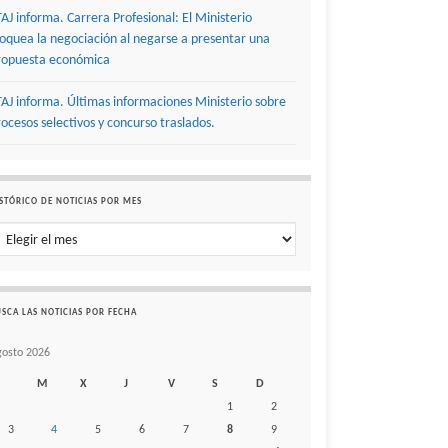
TAJ informa. Carrera Profesional: El Ministerio
loquea la negociación al negarse a presentar una
ropuesta económica
TAJ informa. Últimas informaciones Ministerio sobre
rocesos selectivos y concurso traslados.
STÓRICO DE NOTICIAS POR MES
stórico de noticias por mes
SCA LAS NOTICIAS POR FECHA
gosto 2026
M
X
J
V
S
D
1
2
3
4
5
6
7
8
9