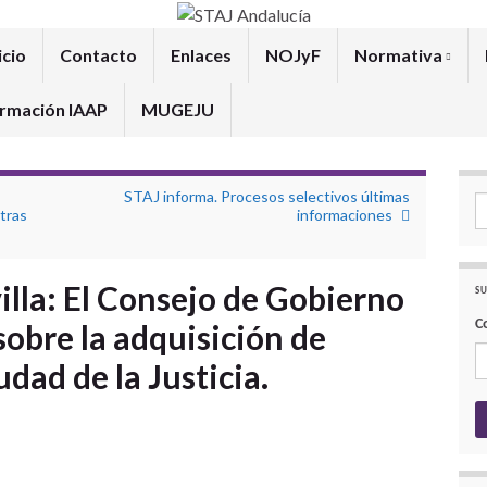
icio
Contacto
Enlaces
NOJyF
Normativa
rmación IAAP
MUGEJU
STAJ informa. Procesos selectivos últimas
Se
tras
informaciones
illa: El Consejo de Gobierno
SU
C
sobre la adquisición de
udad de la Justicia.