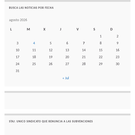
BUSCA LAS NOTICIAS POR FECHA
agosto 2026
L
M
X
J
V
S
D
1
2
3
4
5
6
7
8
9
10
11
12
13
14
15
16
17
18
19
20
21
22
23
24
25
26
27
28
29
30
31
« Jul
STAJ: UNICO SINDICATO QUE RENUNCIA A LAS SUBVENCIONES