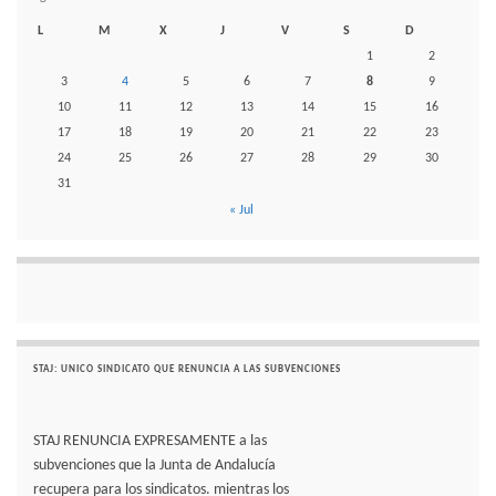
L
M
X
J
V
S
D
1
2
3
4
5
6
7
8
9
10
11
12
13
14
15
16
17
18
19
20
21
22
23
24
25
26
27
28
29
30
31
« Jul
STAJ: UNICO SINDICATO QUE RENUNCIA A LAS SUBVENCIONES
STAJ RENUNCIA EXPRESAMENTE a las
subvenciones que la Junta de Andalucía
recupera para los sindicatos. mientras los