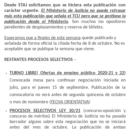
Desde
STAJ
solicitamos que se hiciera esta publicación con
carácter urgente.
El Ministerio de Justicia no puede retrasar
más esta publicación que señala el TCU pero que se gestiona la
publicación desde el Ministerio
.
Son muchos los opositores
pendientes de desplazamientos y reserva de billetes.
Esperamos que a finales de esta semana
quede publicado y
señalada de forma oficial la citada fecha de 8 de octubre. No es
aceptable que se publique la semana que viene.
RESTANTES PROCESOS SELECTIVOS
–
TURNO LIBRE
( Ofertas de empleo público 2020-21 y 22
)
Convocada mesa para continuar negociación iniciada en
julio, para el jueves 15 de septiembre. Publicación de la
convocatoria no será antes de segunda quincena de octubre
o mes de noviembre (
FECHA ORIENTATIVA
)
PROCESOS SELECTIVOS LEY 20/21
(concurso-oposición y
concurso de méritos) El Ministerio de Justicia no ha pasado
borrador alguno sobre esta negociación que no se iniciará
antes del mes de octubre. La publicación de ambas