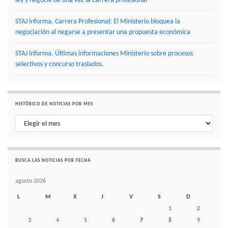
ley y negocie de una vez la Carrera profesional
STAJ informa. Carrera Profesional: El Ministerio bloquea la
negociación al negarse a presentar una propuesta económica
STAJ informa. Últimas informaciones Ministerio sobre procesos
selectivos y concurso traslados.
HISTÓRICO DE NOTICIAS POR MES
Histórico de noticias por mes
BUSCA LAS NOTICIAS POR FECHA
agosto 2026
L
M
X
J
V
S
D
1
2
3
4
5
6
7
8
9