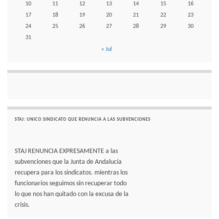
10
11
12
13
14
15
16
17
18
19
20
21
22
23
24
25
26
27
28
29
30
31
« Jul
STAJ: UNICO SINDICATO QUE RENUNCIA A LAS SUBVENCIONES
STAJ RENUNCIA EXPRESAMENTE a las
subvenciones que la Junta de Andalucía
recupera para los sindicatos. mientras los
funcionarios seguimos sin recuperar todo
lo que nos han quitado con la excusa de la
crisis.