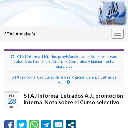
STAJ Andalucía
Alter
la
nave
STAJ informa. Listados provisionales admitidos procesos
selectivos turno libre Cuerpos Generales y fijación fecha
ejercicios
STAJ informa. Concurso libre designación Cuerpo Letrados
A.J.
STAJ informa. Letrados A.J., promoción
FEB
28
interna. Nota sobre el Curso selectivo
2023