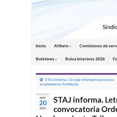
Sindi
Inicio
Afíliate
Comisiones de serv
Boletines
Bolsa Interinos 2026
F
STAJ informa. Circular informativa proceso
acoplamiento Andalucía
STAJ informa. Let
MAY
20
convocatoria Ord
2025