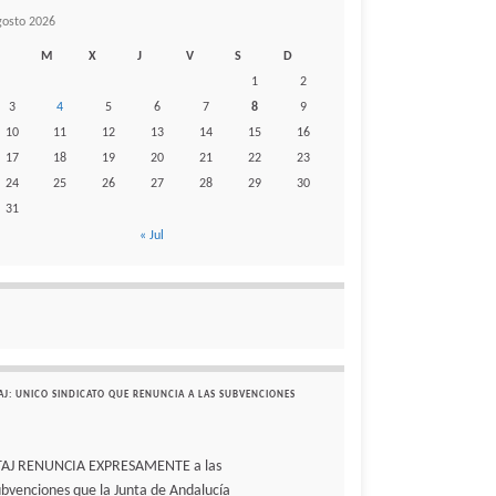
gosto 2026
M
X
J
V
S
D
1
2
3
4
5
6
7
8
9
10
11
12
13
14
15
16
17
18
19
20
21
22
23
24
25
26
27
28
29
30
31
« Jul
AJ: UNICO SINDICATO QUE RENUNCIA A LAS SUBVENCIONES
TAJ RENUNCIA EXPRESAMENTE a las
ubvenciones que la Junta de Andalucía