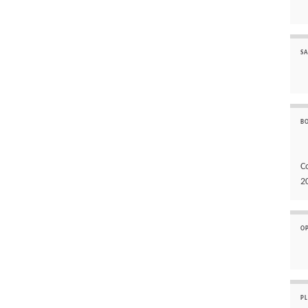
SA
B
C
2
O
P