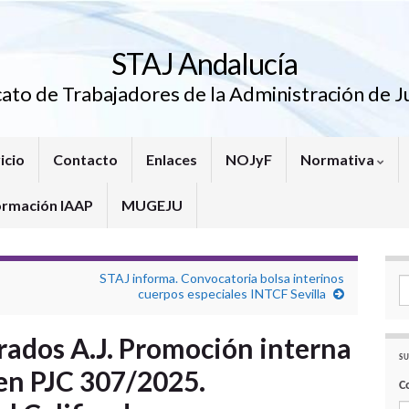
STAJ Andalucía
cato de Trabajadores de la Administración de Ju
icio
Contacto
Enlaces
NOJyF
Normativa
ormación IAAP
MUGEJU
STAJ informa. Convocatoria bolsa interinos
Se
cuerpos especiales INTCF Sevilla
rados A.J. Promoción interna
SU
en PJC 307/2025.
C