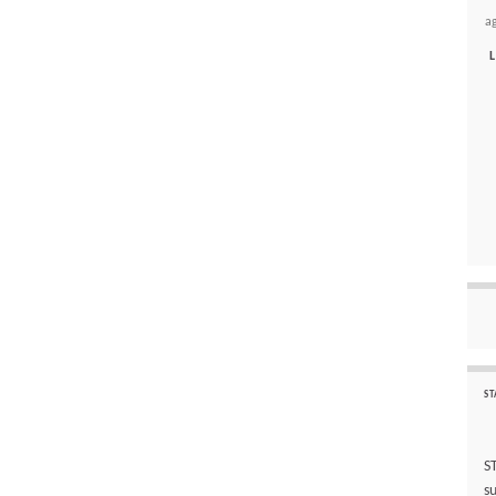
a
L
ST
S
s