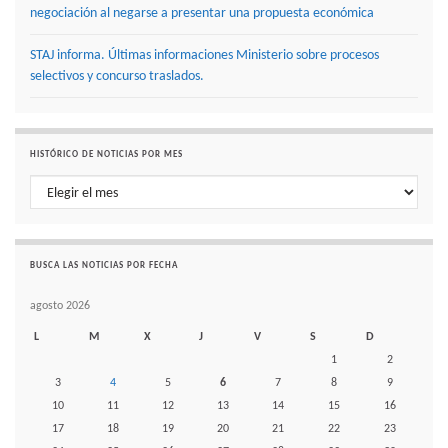
negociación al negarse a presentar una propuesta económica
STAJ informa. Últimas informaciones Ministerio sobre procesos
selectivos y concurso traslados.
HISTÓRICO DE NOTICIAS POR MES
Histórico de noticias por mes
BUSCA LAS NOTICIAS POR FECHA
agosto 2026
L
M
X
J
V
S
D
1
2
3
4
5
6
7
8
9
10
11
12
13
14
15
16
17
18
19
20
21
22
23