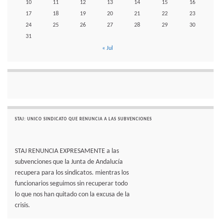
10
11
12
13
14
15
16
17
18
19
20
21
22
23
24
25
26
27
28
29
30
31
« Jul
STAJ: UNICO SINDICATO QUE RENUNCIA A LAS SUBVENCIONES
STAJ RENUNCIA EXPRESAMENTE a las
subvenciones que la Junta de Andalucía
recupera para los sindicatos. mientras los
funcionarios seguimos sin recuperar todo
lo que nos han quitado con la excusa de la
crisis.