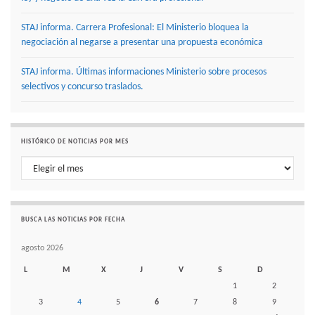
STAJ informa. Carrera Profesional: El Ministerio bloquea la
negociación al negarse a presentar una propuesta económica
STAJ informa. Últimas informaciones Ministerio sobre procesos
selectivos y concurso traslados.
HISTÓRICO DE NOTICIAS POR MES
Histórico de noticias por mes
BUSCA LAS NOTICIAS POR FECHA
agosto 2026
L
M
X
J
V
S
D
1
2
3
4
5
6
7
8
9