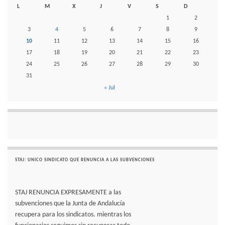
L
M
X
J
V
S
D
1
2
3
4
5
6
7
8
9
10
11
12
13
14
15
16
17
18
19
20
21
22
23
24
25
26
27
28
29
30
31
« Jul
STAJ: UNICO SINDICATO QUE RENUNCIA A LAS SUBVENCIONES
STAJ RENUNCIA EXPRESAMENTE a las
subvenciones que la Junta de Andalucía
recupera para los sindicatos. mientras los