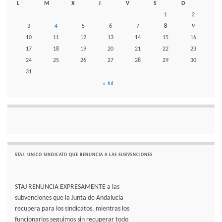
L
M
X
J
V
S
D
1
2
3
4
5
6
7
8
9
10
11
12
13
14
15
16
17
18
19
20
21
22
23
24
25
26
27
28
29
30
31
« Jul
STAJ: UNICO SINDICATO QUE RENUNCIA A LAS SUBVENCIONES
STAJ RENUNCIA EXPRESAMENTE a las
subvenciones que la Junta de Andalucía
recupera para los sindicatos. mientras los
funcionarios seguimos sin recuperar todo