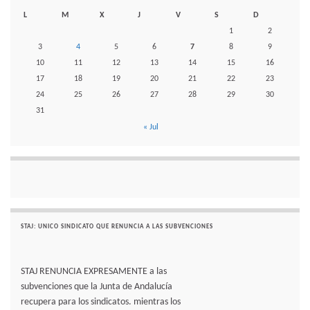
L
M
X
J
V
S
D
1
2
3
4
5
6
7
8
9
10
11
12
13
14
15
16
17
18
19
20
21
22
23
24
25
26
27
28
29
30
31
« Jul
STAJ: UNICO SINDICATO QUE RENUNCIA A LAS SUBVENCIONES
STAJ RENUNCIA EXPRESAMENTE a las
subvenciones que la Junta de Andalucía
recupera para los sindicatos. mientras los