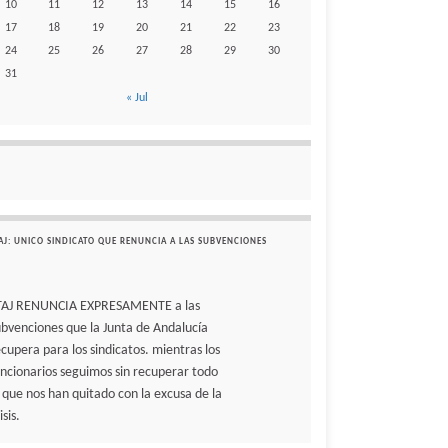
10
11
12
13
14
15
16
17
18
19
20
21
22
23
24
25
26
27
28
29
30
31
« Jul
AJ: UNICO SINDICATO QUE RENUNCIA A LAS SUBVENCIONES
TAJ RENUNCIA EXPRESAMENTE a las
ubvenciones que la Junta de Andalucía
ecupera para los sindicatos. mientras los
uncionarios seguimos sin recuperar todo
o que nos han quitado con la excusa de la
isis.