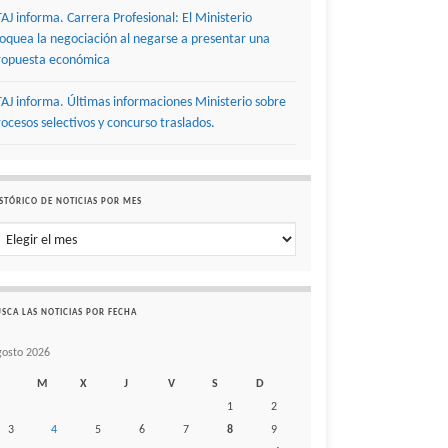
TAJ informa. Carrera Profesional: El Ministerio
loquea la negociación al negarse a presentar una
ropuesta económica
TAJ informa. Últimas informaciones Ministerio sobre
rocesos selectivos y concurso traslados.
STÓRICO DE NOTICIAS POR MES
stórico de noticias por mes
SCA LAS NOTICIAS POR FECHA
gosto 2026
M
X
J
V
S
D
1
2
3
4
5
6
7
8
9