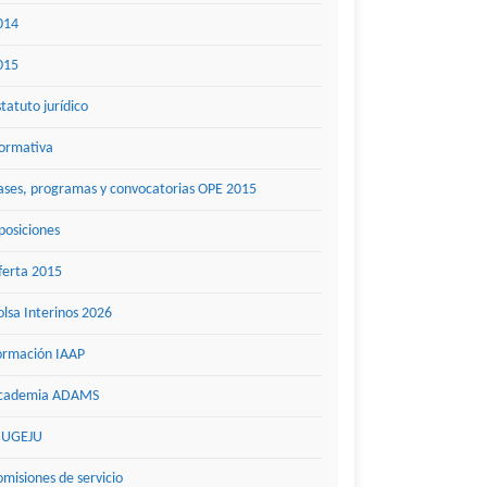
014
015
statuto jurídico
ormativa
ases, programas y convocatorias OPE 2015
posiciones
ferta 2015
olsa Interinos 2026
ormación IAAP
cademia ADAMS
UGEJU
omisiones de servicio