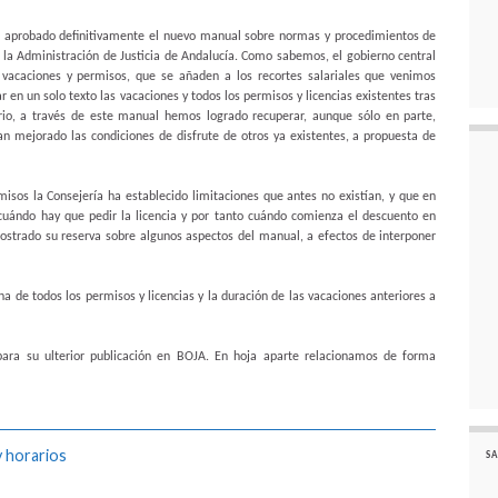
ha aprobado definitivamente el nuevo manual sobre normas y procedimientos de
de la Administración de Justicia de Andalucía. Como sabemos, el gobierno central
vacaciones y permisos, que se añaden a los recortes salariales que venimos
 en un solo texto las vacaciones y todos los permisos y licencias existentes tras
orio, a través de este manual hemos logrado recuperar, aunque sólo en parte,
n mejorado las condiciones de disfrute de otros ya existentes, a propuesta de
isos la Consejería ha establecido limitaciones que antes no existían, y que en
cuándo hay que pedir la licencia y por tanto cuándo comienza el descuento en
strado su reserva sobre algunos aspectos del manual, a efectos de interponer
na de todos los permisos y licencias y la duración de las vacaciones anteriores a
ara su ulterior publicación en BOJA. En hoja aparte relacionamos de forma
y horarios
SA