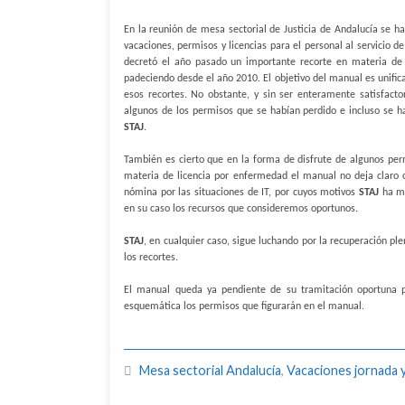
En la reunión de mesa sectorial de Justicia de Andalucía se 
vacaciones, permisos y licencias para el personal al servicio 
decretó el año pasado un importante recorte en materia de 
padeciendo desde el año 2010. El objetivo del manual es unificar
esos recortes. No obstante, y sin ser enteramente satisfact
algunos de los permisos que se habían perdido e incluso se ha
STAJ
.
También es cierto que en la forma de disfrute de algunos perm
materia de licencia por enfermedad el manual no deja claro 
nómina por las situaciones de IT, por cuyos motivos
STAJ
ha mo
en su caso los recursos que consideremos oportunos.
STAJ
, en cualquier caso, sigue luchando por la recuperación ple
los recortes.
El manual queda ya pendiente de su tramitación oportuna p
esquemática los permisos que figurarán en el manual.
Mesa sectorial Andalucía
,
Vacaciones jornada 