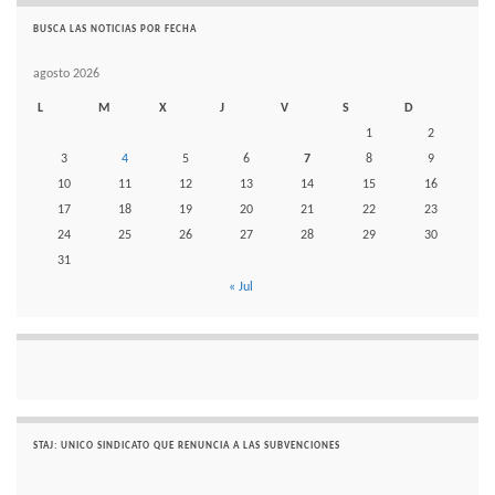
BUSCA LAS NOTICIAS POR FECHA
agosto 2026
L
M
X
J
V
S
D
1
2
3
4
5
6
7
8
9
10
11
12
13
14
15
16
17
18
19
20
21
22
23
24
25
26
27
28
29
30
31
« Jul
STAJ: UNICO SINDICATO QUE RENUNCIA A LAS SUBVENCIONES