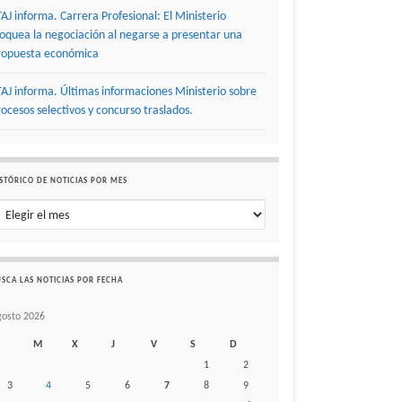
TAJ informa. Carrera Profesional: El Ministerio
loquea la negociación al negarse a presentar una
ropuesta económica
TAJ informa. Últimas informaciones Ministerio sobre
rocesos selectivos y concurso traslados.
STÓRICO DE NOTICIAS POR MES
stórico de noticias por mes
SCA LAS NOTICIAS POR FECHA
gosto 2026
M
X
J
V
S
D
1
2
3
4
5
6
7
8
9