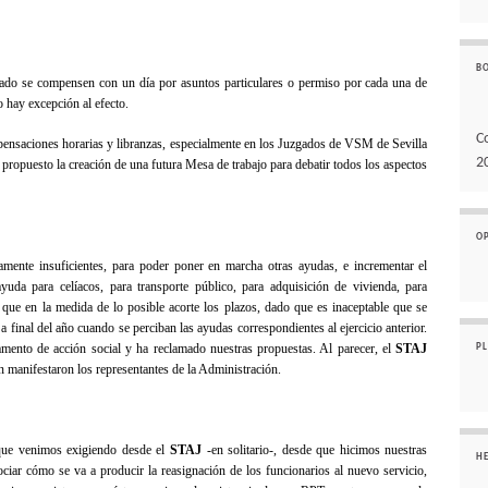
B
bado se compensen con un día por asuntos particulares o permiso por cada una de
 hay excepción al efecto.
C
ensaciones horarias y libranzas, especialmente en los Juzgados de VSM de Sevilla
2
propuesto la creación de una futura Mesa de trabajo para debatir todos los aspectos
O
amente insuficientes, para poder poner en marcha otras ayudas, e incrementar el
yuda para celíacos, para transporte público, para adquisición de vivienda, para
que en la medida de lo posible acorte los plazos, dado que es inaceptable que se
a final del año cuando se perciban las ayudas correspondientes al ejercicio anterior.
mento de acción social y ha reclamado nuestras propuestas. Al parecer, el
STAJ
P
 manifestaron los representantes de
la Administración.
 que venimos exigiendo desde el
STAJ
-en solitario-, desde que hicimos nuestras
H
ciar cómo se va a producir la reasignación de los funcionarios al nuevo servicio,