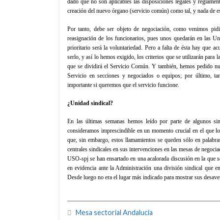
dado que no son aplicables las disposiciones legales y reglamenta
creación del nuevo órgano (servicio común) como tal, y nada de est
Por tanto, debe ser objeto de negociación, como venimos pi
reasignación de los funcionarios, pues unos quedarán en las Un
prioritario será la voluntariedad. Pero a falta de ésta hay que 
serlo, y así lo hemos exigido, los criterios que se utilizarán para 
que se dividirá el Servicio Común. Y también, hemos pedido nue
Servicio en secciones y negociados o equipos; por último, ta
importante si queremos que el servicio funcione.
¿Unidad sindical?
En las últimas semanas hemos leído por parte de algunos sin
consideramos imprescindible en un momento crucial en el que l
que, sin embargo, estos llamamientos se queden sólo en palabra
centrales sindicales en sus intervenciones en las mesas de negoci
USO-spj se han ensartado en una acalorada discusión en la que s
en evidencia ante
la Administración
una división sindical que en
Desde luego no era el lugar más indicado para mostrar sus desave
Mesa sectorial Andalucía