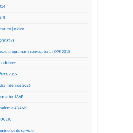
014
015
statuto jurídico
ormativa
ases, programas y convocatorias OPE 2015
posiciones
ferta 2015
olsa Interinos 2026
ormación IAAP
cademia ADAMS
UGEJU
omisiones de servicio