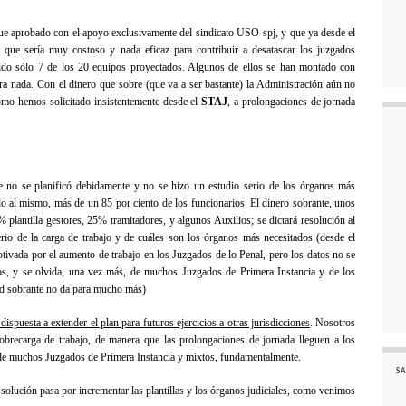
fue aprobado con el apoyo exclusivamente del sindicato USO-spj, y que ya desde el
que sería muy costoso y nada eficaz para contribuir a desatascar los juzgados
ido sólo 7 de los 20 equipos proyectados. Algunos de ellos se han montado con
ara nada. Con el dinero que sobre (que va a ser bastante)
la Administración
aún no
omo hemos solicitado insistentemente desde el
STAJ
, a prolongaciones de jornada
ue no se planificó debidamente y no se hizo un estudio serio de los órganos más
do al mismo, más de un 85 por ciento de los funcionarios. El dinero sobrante, unos
0% plantilla gestores, 25% tramitadores, y algunos Auxilios; se dictará resolución al
rio de la carga de trabajo y de cuáles son los órganos más necesitados (desde el
otivada por el aumento de trabajo en los Juzgados de lo Penal, pero los datos no se
os, y se olvida, una vez más, de muchos Juzgados de Primera Instancia y de los
ad sobrante no da para mucho más)
dispuesta a extender el plan para futuros ejercicios a otras jurisdicciones
. Nosotros
sobrecarga de trabajo, de manera que las prolongaciones de jornada lleguen a los
o de muchos Juzgados de Primera Instancia y mixtos, fundamentalmente.
SA
 solución pasa por incrementar las plantillas y los órganos judiciales, como venimos