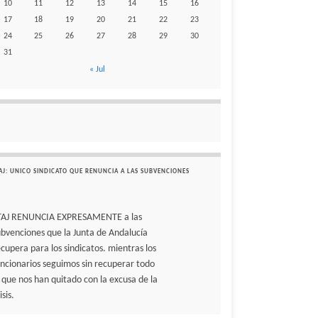
10
11
12
13
14
15
16
17
18
19
20
21
22
23
24
25
26
27
28
29
30
31
« Jul
AJ: UNICO SINDICATO QUE RENUNCIA A LAS SUBVENCIONES
TAJ RENUNCIA EXPRESAMENTE a las
ubvenciones que la Junta de Andalucía
ecupera para los sindicatos. mientras los
uncionarios seguimos sin recuperar todo
o que nos han quitado con la excusa de la
isis.