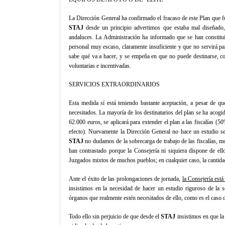
La Dirección General
ha confirmado el fracaso de este Plan que 
STAJ
desde un principio advertimos que estaba mal diseñado, 
andaluces.
La Administración
ha informado que se han constitu
personal muy escaso, claramente insuficiente y que no servirá p
sabe qué va a hacer, y se empeña en que no puede destinarse, c
voluntarias e incentivadas.
SERVICIOS EXTRAORDINARIOS
Esta medida sí está teniendo bastante aceptación, a pesar de q
necesitados. La mayoría de los destinatarios del plan se ha acogi
62.000 euros, se aplicará para extender el plan a las fiscalías (5
efecto). Nuevamente
la Dirección General
no hace un estudio se
STAJ
no dudamos de la sobrecarga de trabajo de las fiscalías, m
han contrastado porque
la Consejería
ni siquiera dispone de ell
Juzgados mixtos de muchos pueblos; en cualquier caso, la cantid
Ante el éxito de las prolongaciones de jornada,
la Consejería
está 
insistimos en la necesidad de hacer un estudio riguroso de la 
órganos que realmente estén necesitados de ello, como es el cas
Todo ello sin perjuicio de que desde el
STAJ
insistimos en que la