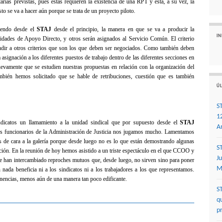
rias previstas, pues éstas requieren la existencia de una RPT y esta, a su vez, la
o se va a hacer aún porque se trata de un proyecto piloto.
diendo desde el
STAJ
desde el principio, la manera en que se va a producir la
I
idades de Apoyo Directo, y otros serán asignados al Servicio Común. El criterio
acudir a otros criterios que son los que deben ser negociados. Como también deben
la asignación a los diferentes puestos de trabajo dentro de las diferentes secciones en
vamente que se estudien nuestras propuestas en relación con la organización del
mbién hemos solicitado que se hable de retribuciones, cuestión que es también
ÚL
S
1
dicatos un llamamiento a la unidad sindical que por supuesto desde el
STAJ
A
os funcionarios de
la Administración
de Justicia nos jugamos mucho. Lamentamos
s de cara a la galería porque desde luego no es lo que están demostrando algunas
S
ación. En la reunión de hoy hemos asistido a un triste espectáculo en el que CCOO y
J
e han intercambiado reproches mutuos que, desde luego, no sirven sino para poner
M
 nada beneficia ni a los sindicatos ni a los trabajadores a los que representamos.
nencias, menos aún de una manera tan poco edificante.
S
q
p