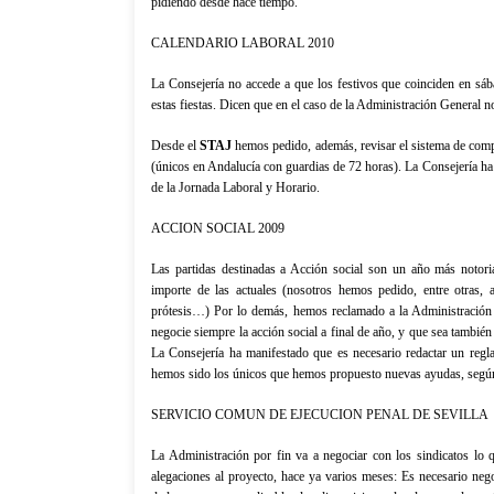
pidiendo desde hace tiempo.
CALENDARIO LABORAL 2010
La Consejería
no accede a que los festivos que coinciden en sá
estas fiestas. Dicen que en el caso de
la Administración General
no
Desde el
STAJ
hemos pedido, además, revisar el sistema de comp
(únicos en Andalucía con guardias de 72 horas).
La Consejería
ha 
de
la Jornada Laboral
y Horario.
ACCION SOCIAL 2009
Las partidas destinadas a Acción social son un año más notori
importe de las actuales (nosotros hemos pedido, entre otras, a
prótesis…) Por lo demás, hemos reclamado a
la Administración
negocie siempre la acción social a final de año, y que sea también 
La Consejería
ha manifestado que es necesario redactar un regla
hemos sido los únicos que hemos propuesto nuevas ayudas, según
SERVICIO COMUN DE EJECUCION PENAL DE SEVILLA
La Administración
por fin va a negociar con los sindicatos lo
alegaciones al proyecto, hace ya varios meses: Es necesario nego