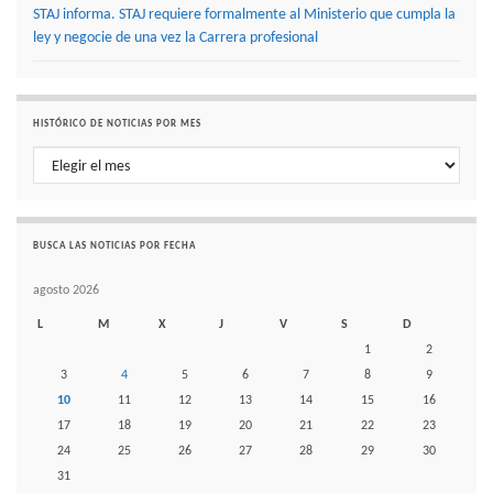
STAJ informa. STAJ requiere formalmente al Ministerio que cumpla la
ley y negocie de una vez la Carrera profesional
HISTÓRICO DE NOTICIAS POR MES
Histórico de noticias por mes
BUSCA LAS NOTICIAS POR FECHA
agosto 2026
L
M
X
J
V
S
D
1
2
3
4
5
6
7
8
9
10
11
12
13
14
15
16
17
18
19
20
21
22
23
24
25
26
27
28
29
30
31