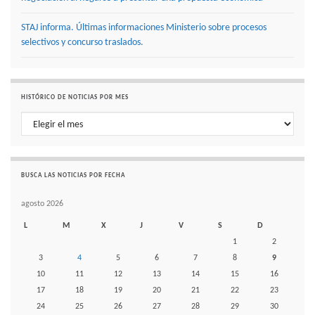
STAJ informa. Últimas informaciones Ministerio sobre procesos
selectivos y concurso traslados.
HISTÓRICO DE NOTICIAS POR MES
Histórico de noticias por mes
BUSCA LAS NOTICIAS POR FECHA
agosto 2026
L
M
X
J
V
S
D
1
2
3
4
5
6
7
8
9
10
11
12
13
14
15
16
17
18
19
20
21
22
23
24
25
26
27
28
29
30