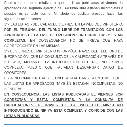
Pese a los rumores relativos a que las listas publicadas el viernes de
aprobados del segundo ejercicio de TPA turno libre estaban incompletas y
puestos es contacto con el Ministerio de Justicia procede hacer las
siguientes aclaraciones:
1º.- LAS LISTAS PUBLICADAS EL VIERNES, EN LA WEB DEL MINISTERIO,
POR EL TRIBUNAL DEL TURNO LIBRE DE TRAMITACIÓN CON LOS
APROBADOS DE LA FASE DE OPOSICION SON CORRECTAS Y ESTAN
COMPLETAS
. EN CONSECUENCIA NO SE PREVÉ QUE HAYA
CORRECCIONES EN LAS MISMAS
2º.- EL VIERNES EL MINISTERIO INFORMÓ, A TRAVÉS DEL TELEFONO DE
INFORMACIÓN, QUE
LA CONSULTA
DE
LA CALIFICACIÓN
A
TRAVÉS DE
SU WEB, MEDIANTE
LA INTRODUCCIÓN
DEL
NIF, NO ESTABA
COMPLETA, PUESTO QUE FALTABAN DESCARGAR DATOS DE
OPOSITORES.
ESTA INFORMACIÓN CAUSÓ CONFUSIÓN AL DARSE A ENTENDER QUE
LAS LISTAS DE APROBADOS TAMBIÉN ESTABAN INCOMPLETAS, NO
SIENDO ASÍ.
EN CONSECUENCIA, LAS LISTAS PUBLICADAS EL VIERNES SON
CORRECTAS Y ESTAN COMPLETAS, Y
LA CONSULTA
DE
CALIFICACIONES A TRAVES DE
LA WEB
DEL
MINISTERIO
INTRODUCIENDO EL NIF YA ESTA COMPLETA Y COINCIDE CON LAS
LISTAS PUBLICADAS.