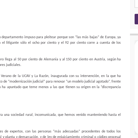
su departamento impuso para pleitear porque son “las más bajas” de Europa, ya
el litigante sólo el ocho por ciento y el 92 por ciento corre a cuenta de los
ro llega al 50 por ciento de Alemania y al 150 por ciento en Austria, según ha
res judiciales.
de Verano de la UCAV y La Razón, inaugurada con su intervención, en la que ha
o de “modernización judicial” para renovar “un modelo judicial agotado”, frente
bien ha apuntado que teme menos a las que tienen su origen en la “discrepancia
ara una sociedad rural, incomunicada, que hemos venido manteniendo hasta el
s de expertos, con las personas “más adecuadas” procedentes de todos los
al y planta y demarcación, y de ley de enjuiciamiento criminal o código procesal