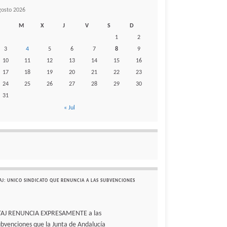
gosto 2026
M
X
J
V
S
D
1
2
3
4
5
6
7
8
9
10
11
12
13
14
15
16
17
18
19
20
21
22
23
24
25
26
27
28
29
30
31
« Jul
AJ: UNICO SINDICATO QUE RENUNCIA A LAS SUBVENCIONES
TAJ RENUNCIA EXPRESAMENTE a las
ubvenciones que la Junta de Andalucía