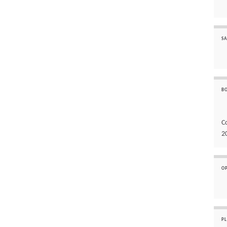
SA
B
C
2
O
P