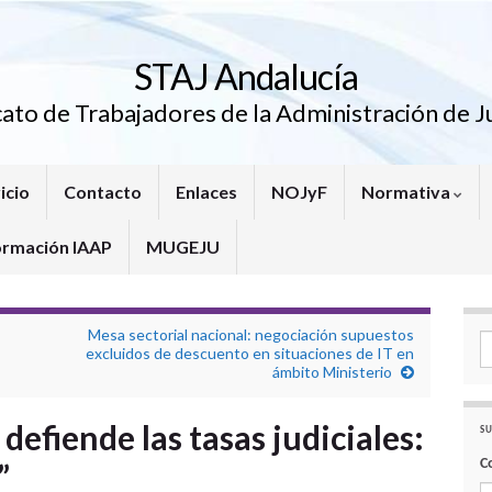
STAJ Andalucía
cato de Trabajadores de la Administración de Ju
icio
Contacto
Enlaces
NOJyF
Normativa
ormación IAAP
MUGEJU
Mesa sectorial nacional: negociación supuestos
Se
excluidos de descuento en situaciones de IT en
ámbito Ministerio
defiende las tasas judiciales:
SU
C
”