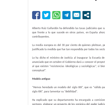
Alberto Ruiz Gallardón ha defendido las tasas judiciales que 
que frente a lo que sucede en otros países, en España ahora 
contribuyentes.
La media europea es del 30 por ciento de quienes pleitean, pe
justificado la medida que fue tan respondida por todos los secto
Lo ha dicho el ministro de Justicia al inaugurar la Escuela 
anunciado que en octubre el Gobierno dará a conocer el proyect
al que existen “resistencias ideológicas y sociológicas”, si 
conceptual”.
Modelo antiguo
“Hemos heredado un modelo del siglo XIX”, que es “válido p
siglo XXI”, para lamentar su “debilidad”.
Ha explicado que su departamento ha encargado a comisione
sectores, elaborar un proyecto de ley orgánica del poder judici