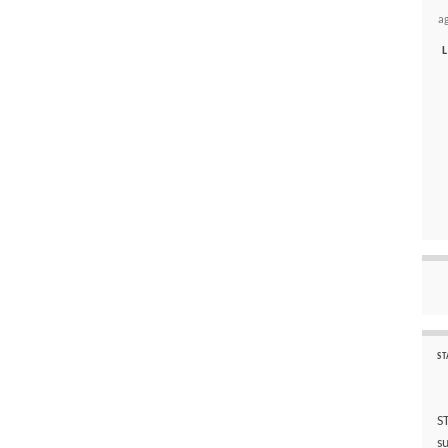
a
L
ST
S
s