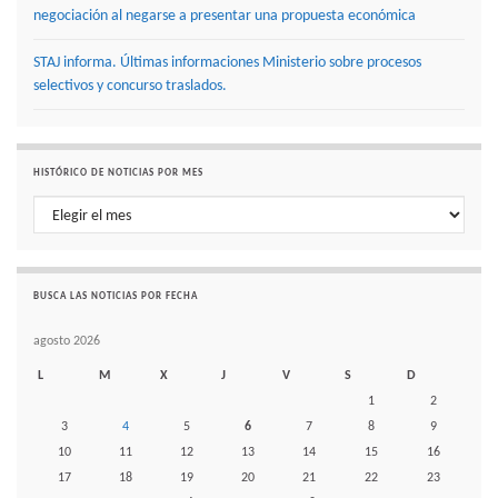
negociación al negarse a presentar una propuesta económica
STAJ informa. Últimas informaciones Ministerio sobre procesos
selectivos y concurso traslados.
HISTÓRICO DE NOTICIAS POR MES
Histórico de noticias por mes
BUSCA LAS NOTICIAS POR FECHA
agosto 2026
L
M
X
J
V
S
D
1
2
3
4
5
6
7
8
9
10
11
12
13
14
15
16
17
18
19
20
21
22
23