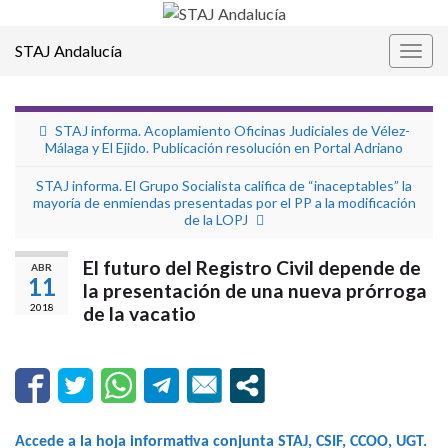
STAJ Andalucía
Alter
la
nave
STAJ informa. Acoplamiento Oficinas Judiciales de Vélez-
Málaga y El Ejido. Publicación resolución en Portal Adriano
STAJ informa. El Grupo Socialista califica de “inaceptables” la
mayoría de enmiendas presentadas por el PP a la modificación
de la LOPJ
El futuro del Registro Civil depende de
ABR
11
la presentación de una nueva prórroga
2018
de la vacatio
Accede a la hoja informativa conjunta STAJ, CSIF, CCOO, UGT.