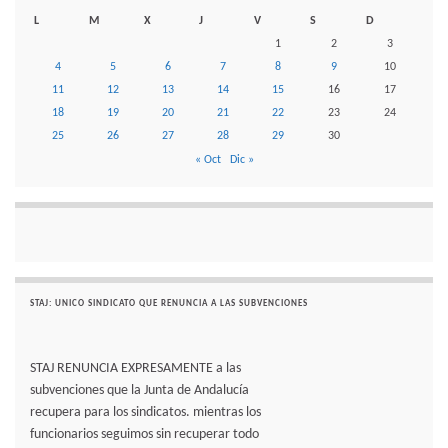
L
M
X
J
V
S
D
1
2
3
4
5
6
7
8
9
10
11
12
13
14
15
16
17
18
19
20
21
22
23
24
25
26
27
28
29
30
« Oct
Dic »
STAJ: UNICO SINDICATO QUE RENUNCIA A LAS SUBVENCIONES
STAJ RENUNCIA EXPRESAMENTE a las
subvenciones que la Junta de Andalucía
recupera para los sindicatos. mientras los
funcionarios seguimos sin recuperar todo