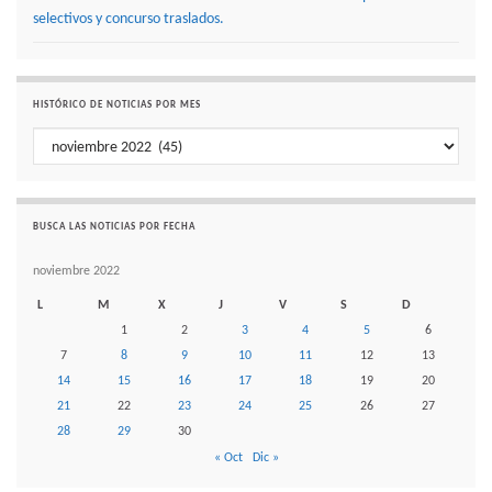
selectivos y concurso traslados.
HISTÓRICO DE NOTICIAS POR MES
Histórico de noticias por mes
BUSCA LAS NOTICIAS POR FECHA
noviembre 2022
L
M
X
J
V
S
D
1
2
3
4
5
6
7
8
9
10
11
12
13
14
15
16
17
18
19
20
21
22
23
24
25
26
27
28
29
30
« Oct
Dic »