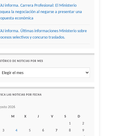
TAJ informa. Carrera Profesional: El Ministerio
loquea la negociación al negarse a presentar una
ropuesta económica
TAJ informa. Últimas informaciones Ministerio sobre
rocesos selectivos y concurso traslados.
STÓRICO DE NOTICIAS POR MES
stórico de noticias por mes
SCA LAS NOTICIAS POR FECHA
gosto 2026
M
X
J
V
S
D
1
2
3
4
5
6
7
8
9