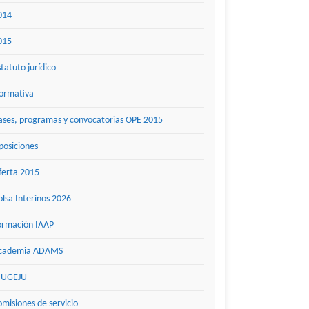
014
015
statuto jurídico
ormativa
ases, programas y convocatorias OPE 2015
posiciones
ferta 2015
olsa Interinos 2026
ormación IAAP
cademia ADAMS
UGEJU
omisiones de servicio