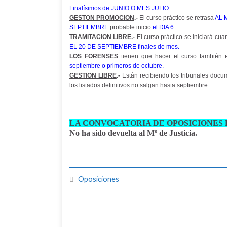
Finalísimos de JUNIO O
MES JULIO.
GESTON PROMOCION
.-
El curso práctico se retrasa
AL 
SEPTIEMBRE
probable inicio
el
DIA 6
TRAMITACION LIBRE.-
El curso práctico se iniciará cu
EL
20 DE SEPTIEMBRE finales de mes.
LOS FORENSES
tienen que hacer el curso también en
septiembre o primeros de octubre.
GESTION LIBRE
.-
Están recibiendo los tribunales docu
los listados definitivos no salgan hasta septiembre.
LA CONVOCATORIA DE OPOSICIONES D
No ha sido devuelta al Mº de Justicia.
Oposiciones