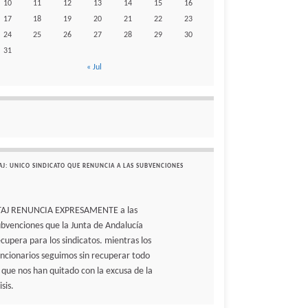
10
11
12
13
14
15
16
17
18
19
20
21
22
23
24
25
26
27
28
29
30
31
« Jul
AJ: UNICO SINDICATO QUE RENUNCIA A LAS SUBVENCIONES
TAJ RENUNCIA EXPRESAMENTE a las
ubvenciones que la Junta de Andalucía
ecupera para los sindicatos. mientras los
uncionarios seguimos sin recuperar todo
o que nos han quitado con la excusa de la
isis.