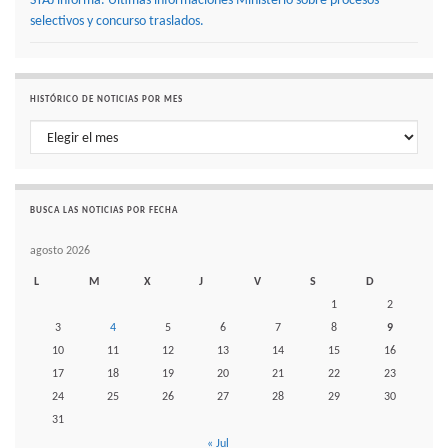
STAJ informa. Últimas informaciones Ministerio sobre procesos
selectivos y concurso traslados.
HISTÓRICO DE NOTICIAS POR MES
Histórico de noticias por mes
BUSCA LAS NOTICIAS POR FECHA
agosto 2026
L
M
X
J
V
S
D
1
2
3
4
5
6
7
8
9
10
11
12
13
14
15
16
17
18
19
20
21
22
23
24
25
26
27
28
29
30
31
« Jul