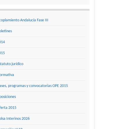
coplamiento Andalucía Fase III
oletines
014
015
statuto jurídico
ormativa
ases, programas y convocatorias OPE 2015
posiciones
ferta 2015
olsa Interinos 2026