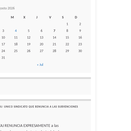
gosto 2026
M
X
J
V
S
D
1
2
3
4
5
6
7
8
9
10
11
12
13
14
15
16
17
18
19
20
21
22
23
24
25
26
27
28
29
30
31
« Jul
AJ: UNICO SINDICATO QUE RENUNCIA A LAS SUBVENCIONES
TAJ RENUNCIA EXPRESAMENTE a las