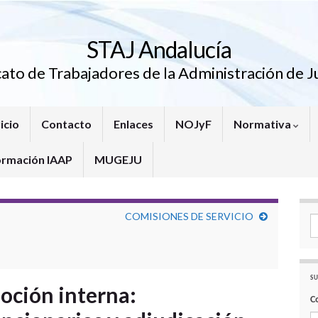
STAJ Andalucía
cato de Trabajadores de la Administración de Ju
icio
Contacto
Enlaces
NOJyF
Normativa
ormación IAAP
MUGEJU
COMISIONES DE SERVICIO
Se
SU
oción interna:
C