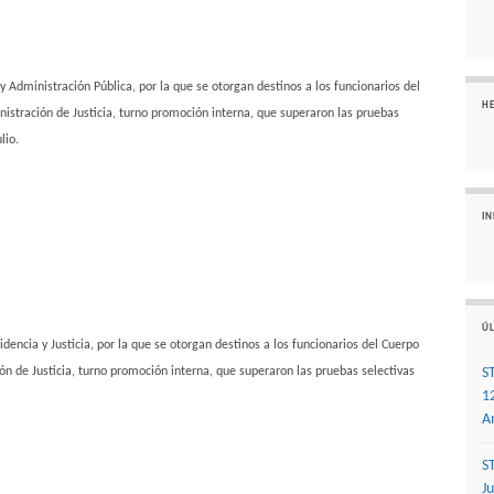
y Administración Pública, por la que se otorgan destinos a los funcionarios del
H
istración de Justicia, turno promoción interna, que superaron las pruebas
lio.
I
ÚL
dencia y Justicia, por la que se otorgan destinos a los funcionarios del Cuerpo
ón de Justicia, turno promoción interna, que superaron las pruebas selectivas
S
1
A
S
J