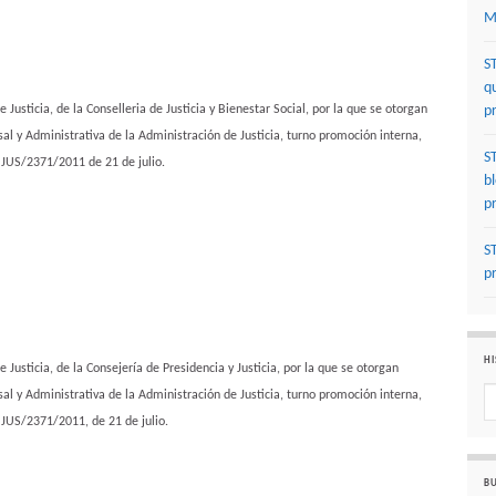
M
S
q
 Justicia, de la Conselleria de Justicia y Bienestar Social, por la que se otorgan
p
sal y Administrativa de la Administración de Justicia, turno promoción interna,
S
 JUS/2371/2011 de 21 de julio.
b
p
S
p
HI
 Justicia, de la Consejería de Presidencia y Justicia, por la que se otorgan
sal y Administrativa de la Administración de Justicia, turno promoción interna,
Hi
 JUS/2371/2011, de 21 de julio.
BU