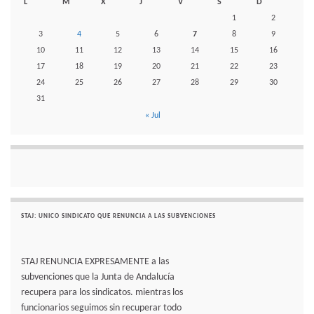
L
M
X
J
V
S
D
1
2
3
4
5
6
7
8
9
10
11
12
13
14
15
16
17
18
19
20
21
22
23
24
25
26
27
28
29
30
31
« Jul
STAJ: UNICO SINDICATO QUE RENUNCIA A LAS SUBVENCIONES
STAJ RENUNCIA EXPRESAMENTE a las
subvenciones que la Junta de Andalucía
recupera para los sindicatos. mientras los
funcionarios seguimos sin recuperar todo