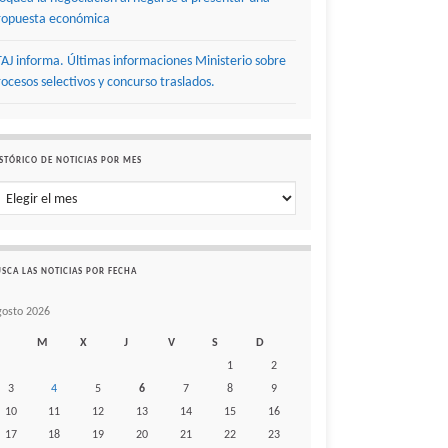
ropuesta económica
TAJ informa. Últimas informaciones Ministerio sobre
rocesos selectivos y concurso traslados.
STÓRICO DE NOTICIAS POR MES
stórico de noticias por mes
SCA LAS NOTICIAS POR FECHA
gosto 2026
M
X
J
V
S
D
1
2
3
4
5
6
7
8
9
10
11
12
13
14
15
16
17
18
19
20
21
22
23