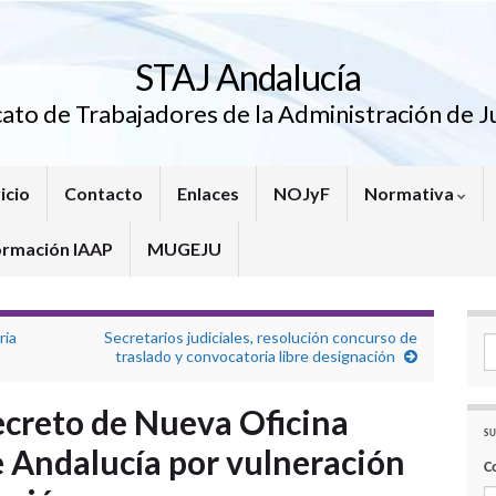
STAJ Andalucía
cato de Trabajadores de la Administración de Ju
icio
Contacto
Enlaces
NOJyF
Normativa
ormación IAAP
MUGEJU
ria
Secretarios judiciales, resolución concurso de
Se
traslado y convocatoria libre designación
ecreto de Nueva Oficina
SU
de Andalucía por vulneración
C