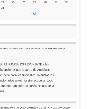
24
25
26
27
28
29
30
31
« Jul
AJ: UNICO SINDICATO QUE RENUNCIA A LAS SUBVENCIONES
TAJ RENUNCIA EXPRESAMENTE a las
ubvenciones que la Junta de Andalucía
ecupera para los sindicatos. mientras los
uncionarios seguimos sin recuperar todo
o que nos han quitado con la excusa de la
isis.
TERVENCIÓN STAJ EN LA COMISIÓN DE JUSTICIA DEL CONGRESO