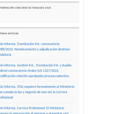
NFORMACIÓN CONCURSO DE TRASLADO 2020
TIMAS NOTICIAS
TAJ informa. Tramitación P.A. convocatoria
288/2022. Nombramiento y adjudicación destinos
ndalucía
TAJ informa. Gestión P.A., Tramitación P.A. y Auxilio
udicial convocatoria Orden JUS 1327/2022.
odificación relación aprobados proceso selectivo.
TAJ informa. STAJ requiere formalmente al Ministerio
ue cumpla la ley y negocie de una vez la Carrera
rofesional
TAJ informa. Carrera Profesional: El Ministerio
loquea la negociación al negarse a presentar una