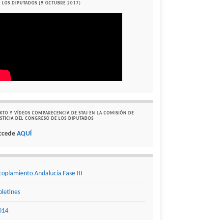
 LOS DIPUTADOS (9 OCTUBRE 2017)
XTO Y VÍDEOS COMPARECENCIA DE STAJ EN LA COMISIÓN DE
STICIA DEL CONGRESO DE LOS DIPUTADOS
ccede
AQUÍ
coplamiento Andalucía Fase III
oletines
014