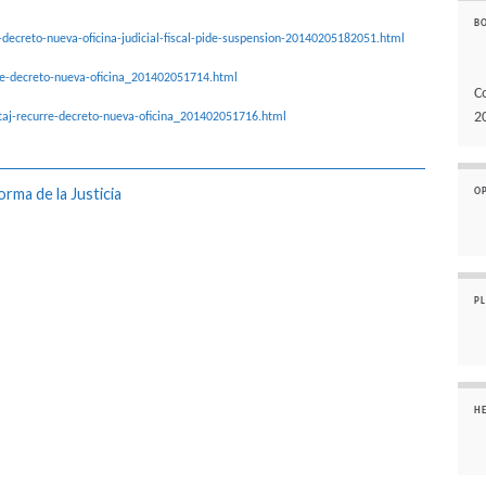
B
-decreto-nueva-oficina-judicial-fiscal-pide-suspension-20140205182051.html
e-decreto-nueva-oficina_201402051714.html
C
2
taj-recurre-decreto-nueva-oficina_201402051716.html
rma de la Justicia
O
P
H