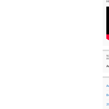
DE
TE
JU
A
A
B
2