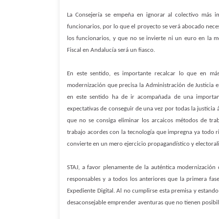
La Consejería se empeña en ignorar al colectivo más i
funcionarios, por lo que el proyecto se verá abocado neces
los funcionarios, y que no se invierte ni un euro en la m
Fiscal en Andalucía será un fiasco.
En este sentido, es importante recalcar lo que en má
modernización que precisa la Administración de Justicia en
en este sentido ha de ir acompañada de una important
expectativas de conseguir de una vez por todas la justicia á
que no se consiga eliminar los arcaicos métodos de tr
trabajo acordes con la tecnología que impregna ya todo ri
convierte en un mero ejercicio propagandístico y electorali
STAJ, a favor plenamente de la auténtica modernización d
responsables y a todos los anteriores que la primera fase
Expediente Digital. Al no cumplirse esta premisa y estand
desaconsejable emprender aventuras que no tienen posibili