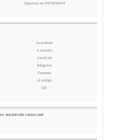
Síguenos en INSTAGRAM
Suscríbete
a nuestro
Canal de
Telegram.
Escanea
el código
QR.
FO: INSCRIPCIÓN CURSOS IAAP