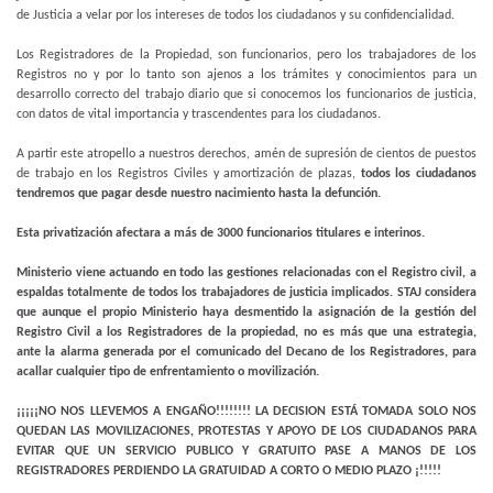
de Justicia a velar por los intereses de todos los ciudadanos y su confidencialidad.
Los Registradores de la Propiedad, son funcionarios, pero los trabajadores de los
Registros no y por lo tanto son ajenos a los trámites y conocimientos para un
desarrollo correcto del trabajo diario que si conocemos los funcionarios de justicia,
con datos de vital importancia y trascendentes para los ciudadanos.
A partir este atropello a nuestros derechos, amén de supresión de cientos de puestos
de trabajo en los Registros Civiles y amortización de plazas,
todos los ciudadanos
tendremos que pagar desde nuestro nacimiento hasta la defunción.
Esta privatización afectara a más de 3000 funcionarios titulares e interinos.
Ministerio viene actuando en todo las gestiones relacionadas con el Registro civil, a
espaldas totalmente de todos los trabajadores de justicia implicados. STAJ considera
que aunque el propio Ministerio haya desmentido la asignación de la gestión del
Registro Civil a los Registradores de la propiedad, no es más que una estrategia,
ante la alarma generada por el comunicado del Decano de los Registradores, para
acallar cualquier tipo de enfrentamiento o movilización.
¡¡¡¡¡NO NOS LLEVEMOS A ENGAÑO!!!!!!!! LA DECISION ESTÁ TOMADA SOLO NOS
QUEDAN LAS MOVILIZACIONES, PROTESTAS Y APOYO DE LOS CIUDADANOS PARA
EVITAR QUE UN SERVICIO PUBLICO Y GRATUITO PASE A MANOS DE LOS
REGISTRADORES PERDIENDO LA GRATUIDAD A CORTO O MEDIO PLAZO ¡!!!!!