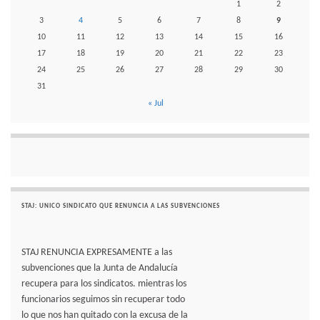
1
2
3
4
5
6
7
8
9
10
11
12
13
14
15
16
17
18
19
20
21
22
23
24
25
26
27
28
29
30
31
« Jul
STAJ: UNICO SINDICATO QUE RENUNCIA A LAS SUBVENCIONES
STAJ RENUNCIA EXPRESAMENTE a las
subvenciones que la Junta de Andalucía
recupera para los sindicatos. mientras los
funcionarios seguimos sin recuperar todo
lo que nos han quitado con la excusa de la