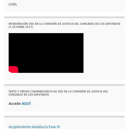
crisis.
INTERVENCIÓN STAJ EN LA COMISIÓN DE JUSTICIA DEL CONGRESO DE LOS DIPUTADOS
(9 OCTUBRE 2017)
TEXTO Y VÍDEOS COMPARECENCIA DE STAJ EN LA COMISIÓN DE JUSTICIA DEL
CONGRESO DE LOS DIPUTADOS
Accede
AQUÍ
Acoplamiento Andalucía Fase III