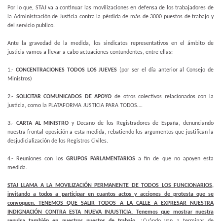
Por lo que, STAJ va a continuar las movilizaciones en defensa de los trabajadores de
la Administración de Justicia contra la pérdida de más de 3000 puestos de trabajo y
del servicio publico.
Ante la gravedad de la medida, los sindicatos representativos en el ámbito de
justicia vamos a llevar a cabo actuaciones contundentes, entre ellas:
1.-
CONCENTRACIONES TODOS LOS JUEVES
(por ser el día anterior al Consejo de
Ministros)
2.-
SOLICITAR COMUNICADOS DE APOYO
de otros colectivos relacionados con la
justicia, como la PLATAFORMA JUSTICIA PARA TODOS….
3.-
CARTA AL MINISTRO
y Decano de los Registradores de España, denunciando
nuestra frontal oposición a esta medida, rebatiendo los argumentos que justifican la
desjudicialización de los Registros Civiles.
4.- Reuniones con los
GRUPOS PARLAMENTARIOS
a fin de que no apoyen esta
medida.
STAJ LLAMA A LA MOVILIZACIÓN PERMANENTE DE TODOS LOS FUNCIONARIOS,
invitando a todos a participar en cuantos actos y acciones de protesta que se
convoquen. TENEMOS QUE SALIR TODOS A LA CALLE A EXPRESAR NUESTRA
INDIGNACIÓN CONTRA ESTA NUEVA INJUSTICIA. Tenemos que mostrar nuestra
repulsa también en nuestros puestos de trabajo.
¿Cuándo van a terminar de