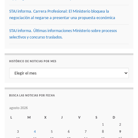
STAJ informa. Carrera Profesional: El Ministerio bloquea la
negociación al negarse a presentar una propuesta económica
STAJ informa. Últimas informaciones Ministerio sobre procesos
selectivos y concurso traslados.
HISTÓRICO DE NOTICIAS POR MES
Histórico de noticias por mes
BUSCA LAS NOTICIAS POR FECHA
agosto 2026
L
M
X
J
V
S
D
1
2
3
4
5
6
7
8
9