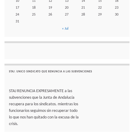
10
11
12
13
14
15
16
17
18
19
20
21
22
23
24
25
26
27
28
29
30
31
« Jul
STAJ: UNICO SINDICATO QUE RENUNCIA A LAS SUBVENCIONES
STAJ RENUNCIA EXPRESAMENTE a las
subvenciones que la Junta de Andalucía
recupera para los sindicatos. mientras los
funcionarios seguimos sin recuperar todo
lo que nos han quitado con la excusa de la
crisis.