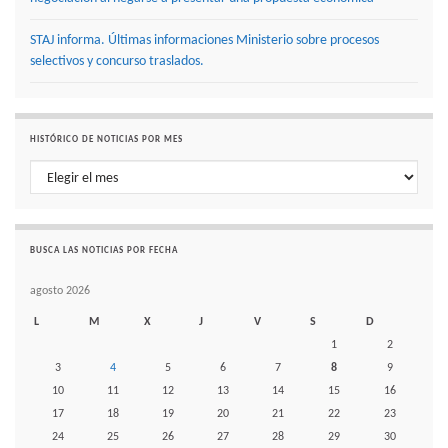
STAJ informa. Últimas informaciones Ministerio sobre procesos
selectivos y concurso traslados.
HISTÓRICO DE NOTICIAS POR MES
Histórico de noticias por mes
BUSCA LAS NOTICIAS POR FECHA
agosto 2026
L
M
X
J
V
S
D
1
2
3
4
5
6
7
8
9
10
11
12
13
14
15
16
17
18
19
20
21
22
23
24
25
26
27
28
29
30