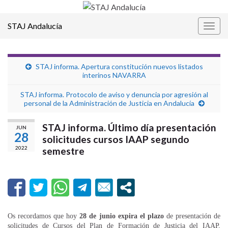
STAJ Andalucía
Alter
la
nave
STAJ informa. Apertura constitución nuevos listados
interinos NAVARRA
STAJ informa. Protocolo de aviso y denuncia por agresión al
personal de la Administración de Justicia en Andalucía
STAJ informa. Último día presentación
JUN
28
solicitudes cursos IAAP segundo
2022
semestre
Os recordamos que hoy
28 de junio expira el plazo
de presentación de
solicitudes de Cursos del Plan de Formación de Justicia del IAAP,