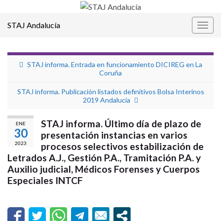
STAJ Andalucía
Alter
la
nave
STAJ informa. Entrada en funcionamiento DICIREG en La
Coruña
STAJ informa. Publicación listados definitivos Bolsa Interinos
2019 Andalucía
STAJ informa. Último día de plazo de
ENE
30
presentación instancias en varios
2023
procesos selectivos estabilización de
Letrados A.J., Gestión P.A., Tramitación P.A. y
Auxilio judicial, Médicos Forenses y Cuerpos
Especiales INTCF